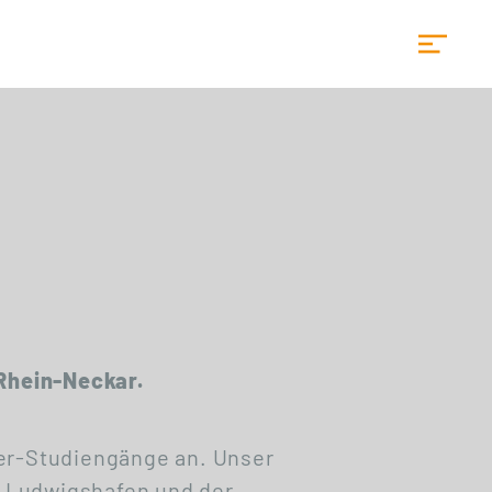
Startseite
 Rhein-Neckar.
ter-Studiengänge an. Unser
ft Ludwigshafen und der