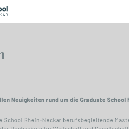
n
ellen Neuigkeiten rund um die Graduate School
ate School Rhein-Neckar berufsbegleitende Mas
t der Hochschule für Wirtschaft und Gesellscha