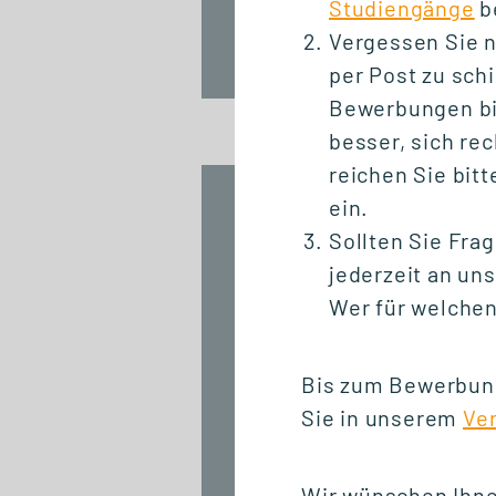
Studiengänge
b
Vergessen Sie n
per Post zu sch
Bewerbungen bis
besser, sich re
reichen Sie bit
ein.
15.06.2026
Bewerbungsschluss
Sollten Sie Fr
für eine Aufnahme
jederzeit an un
im Wintersemester
Wer für welchen
2026/27 naht
Bis zum Bewerbung
Sie in unserem
Ve
Wir wünschen Ihnen