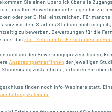
ekommen Sie einen Überblick über alle Zugang
icht, uns Ihre Bewerbungsunterlagen bis zur jew
icken oder per E-Mail einzureichen. Für manche
 kurz vor dem Start ins Studium noch möglich,
chtzeitig zu bewerben. Bewerbungen für die Fe
te über das
zfh – Zentrum für Fernstudien im Ho
11.06.2026
Graduate School
agen rund um den Bewerbungsprozess haben, kön
Rhein-Neckar beim
sere
Ansprechpartner*innen
der jeweiligen Stu
Sustainability
 Studiengang zuständig ist, erfahren Sie über d
osapiens Summit
SoS.26 in Mannheim
sschluss finden noch Info-Webinare statt. Eine
ranstaltungskalender
.
 viel Erfolg und freuen uns darauf Sie kennen