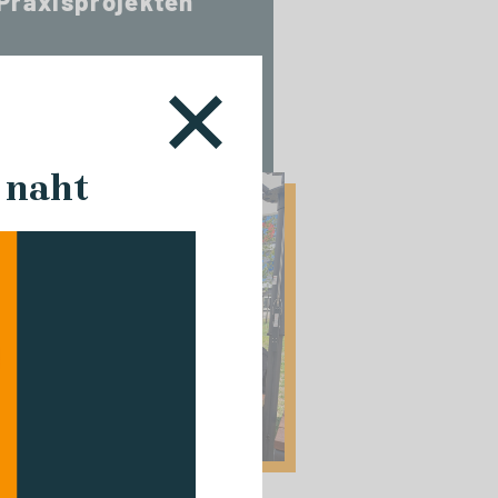
Praxisprojekten
 naht