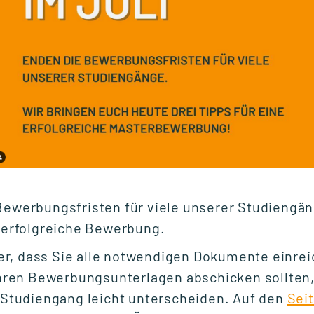
24.06.2026
#GSRNonTour:
Logistik hautnah
erleben auf der
Breakbulk Europe
2026 in Rotterdam
Bewerbungsfristen für viele unserer Studiengän
e erfolgreiche Bewerbung.
her, dass Sie alle notwendigen Dokumente einre
hren Bewerbungsunterlagen abschicken sollten,
Studiengang leicht unterscheiden. Auf den
Sei