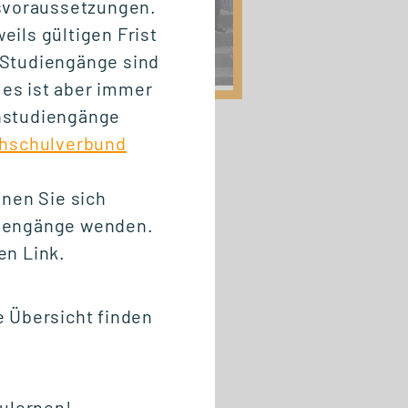
svoraussetzungen.
eils gültigen Frist
 Studiengänge sind
 es ist aber immer
rnstudiengänge
chschulverbund
nen Sie sich
diengänge wenden.
en Link.
 Übersicht finden
zulernen!