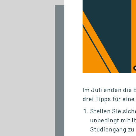
01.07.2026
Wettbewerbsvorteil
Lernen: Gemeinsam
den Mittelstand
stärken
Im Juli enden die 
drei Tipps für ein
Stellen Sie sic
unbedingt mit I
Studiengang zu 