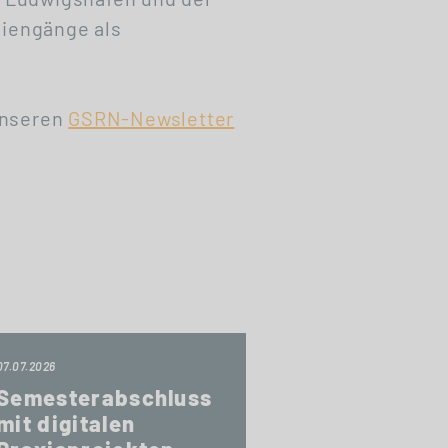
iengänge als
unseren
GSRN-Newsletter
07.07.2026
Semesterabschluss
mit digitalen