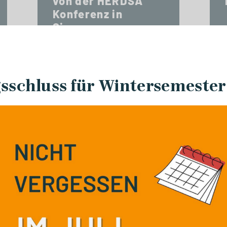
von der HERDSA
Konferenz in
Singapur
schluss für Wintersemester