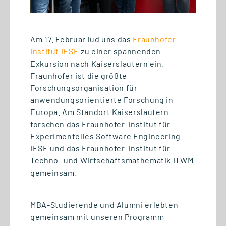
Am 17. Februar lud uns das
Fraunhofer-
Institut IESE
zu einer spannenden
Exkursion nach Kaiserslautern ein.
Fraunhofer ist die größte
Forschungsorganisation für
07.07.2026
anwendungsorientierte Forschung in
Semesterabschluss mit
Europa. Am Standort Kaiserslautern
digitalen Praxisprojekten
forschen das Fraunhofer-Institut für
Experimentelles Software Engineering
IESE und das Fraunhofer-Institut für
Techno- und Wirtschaftsmathematik ITWM
gemeinsam.
MBA-Studierende und Alumni erlebten
gemeinsam mit unseren Programm