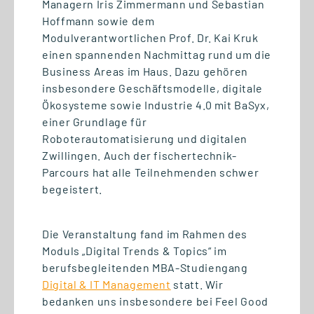
Managern Iris Zimmermann und Sebastian
Hoffmann sowie dem
Modulverantwortlichen Prof. Dr. Kai Kruk
einen spannenden Nachmittag rund um die
Business Areas im Haus. Dazu gehören
01.07.2026
insbesondere Geschäftsmodelle, digitale
Wettbewerbsvorteil Lernen:
Ökosysteme sowie Industrie 4.0 mit BaSyx,
Gemeinsam den Mittelstand
einer Grundlage für
stärken
Roboterautomatisierung und digitalen
Zwillingen. Auch der fischertechnik-
Parcours hat alle Teilnehmenden schwer
begeistert.
Die Veranstaltung fand im Rahmen des
Moduls „Digital Trends & Topics“ im
berufsbegleitenden MBA-Studiengang
Digital & IT Management
statt. Wir
bedanken uns insbesondere bei Feel Good