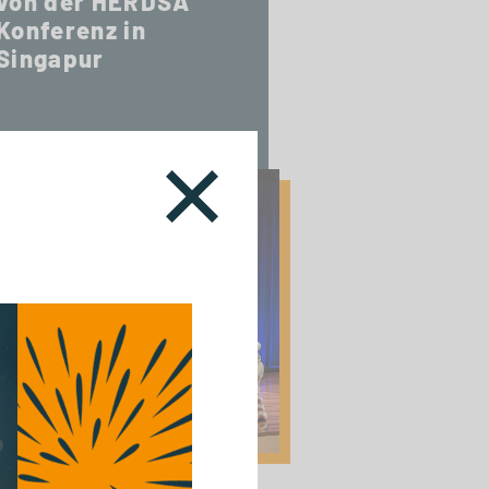
von der HERDSA
Konferenz in
Singapur