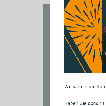
07.07.2026
Semesterabschluss
mit digitalen
Praxisprojekten
Wir wünschen Ihnen
Haben Sie schon fl