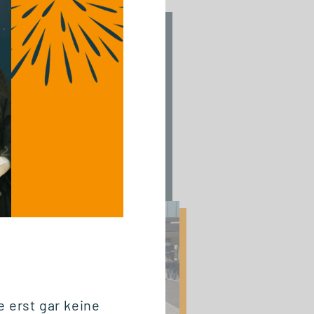
24.06.2026
#GSRNonTour:
Logistik hautnah
erleben auf der
Breakbulk Europe
2026 in Rotterdam
 erst gar keine