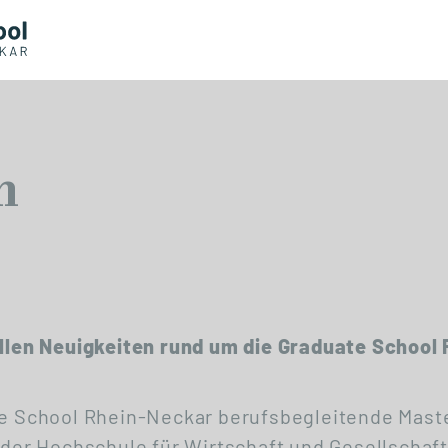
n
ellen Neuigkeiten rund um die Graduate School
ate School Rhein-Neckar berufsbegleitende Mas
t der Hochschule für Wirtschaft und Gesellscha