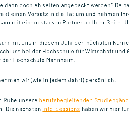
se dann doch eh selten angepackt werden? Da ha
irekt einen Vorsatz in die Tat um und nehmen Ihre
sam mit einem starken Partner an Ihrer Seite: 
am mit uns in diesem Jahr den nächsten Karrier
schluss bei der Hochschule für Wirtschaft und 
15.06.2026
r der Hochschule Mannheim.
Bewerbungsschluss
g
für eine Aufnahme
im Wintersemester
nehmen wir (wie in jedem Jahr!) persönlich!
2026/27 naht
in Ruhe unsere
berufsbegleitenden Studiengän
n. Die nächsten
Info-Sessions
haben wir hier für