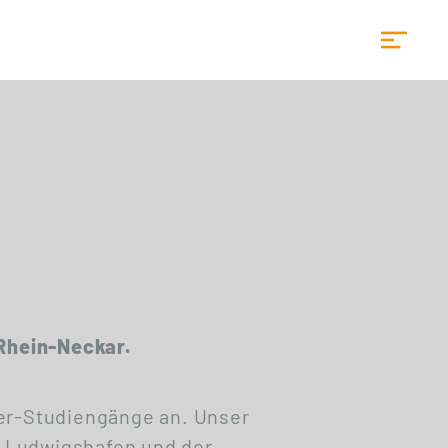
Startseite
 Rhein-Neckar.
ter-Studiengänge an. Unser
ft Ludwigshafen und der