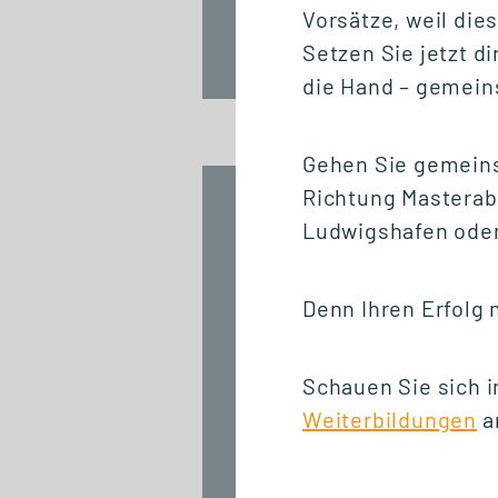
Vorsätze, weil die
Setzen Sie jetzt d
die Hand – gemein
Gehen Sie gemeins
Richtung Masterab
22.06.2026
Ludwigshafen ode
DGWF-
Sommerklausurtagun
2026:
Denn Ihren Erfolg 
Wissenschaftliche
Weiterbildung
gemeinsam stärken
Schauen Sie sich 
Weiterbildungen
a