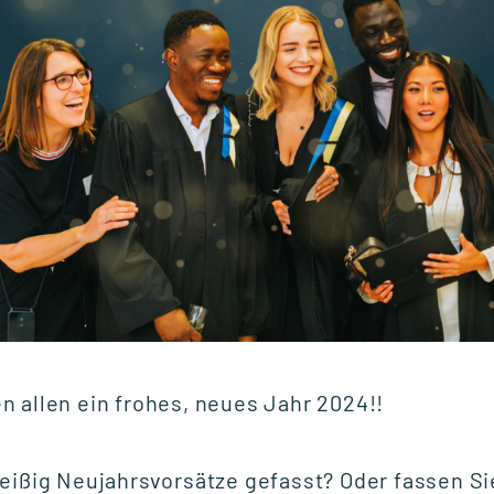
01.07.2026
Wettbewerbsvorteil
Lernen: Gemeinsam
den Mittelstand
stärken
 allen ein frohes, neues Jahr 2024!!
eißig Neujahrsvorsätze gefasst? Oder fassen Sie