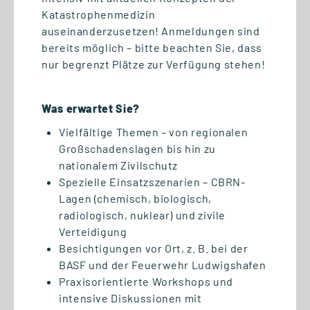
Katastrophenmedizin
auseinanderzusetzen! Anmeldungen sind
bereits möglich – bitte beachten Sie, dass
nur begrenzt Plätze zur Verfügung stehen!
24.06.2026
#GSRNonTour: Logistik
Was erwartet Sie?
hautnah erleben auf der
Breakbulk Europe 2026 in
Vielfältige Themen – von regionalen
Rotterdam
Großschadenslagen bis hin zu
nationalem Zivilschutz
Spezielle Einsatzszenarien – CBRN-
Lagen (chemisch, biologisch,
radiologisch, nuklear) und zivile
Verteidigung
Besichtigungen vor Ort, z. B. bei der
BASF und der Feuerwehr Ludwigshafen
Praxisorientierte Workshops und
intensive Diskussionen mit