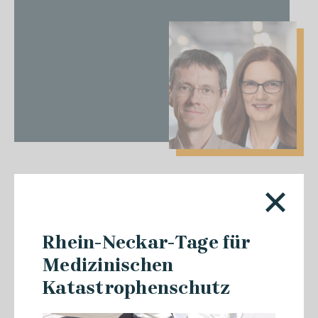
22.07.2026
#GSRNonTour: Spannende
Rhein-Neckar-Tage für
Impulse von der HERDSA
Medizinischen
Konferenz in Singapur
Katastrophenschutz