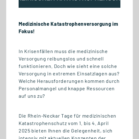
Medizinische Katastrophenversorgung im
Fokus!
01.07.2026
In Krisenfällen muss die medizinische
Wettbewerbsvorteil Lernen:
Versorgung reibungslos und schnell
Gemeinsam den Mittelstand
funktionieren. Doch wie sieht eine solche
Versorgung in extremen Einsatzlagen aus?
stärken
Welche Herausforderungen kommen durch
Personalmangel und knappe Ressourcen
auf uns zu?
Die Rhein-Neckar Tage für medizinischen
Katastrophenschutz vom 1. bis 4. April
2025 bieten Ihnen die Gelegenheit, sich
intensiv mit aktuellen Konzepten der