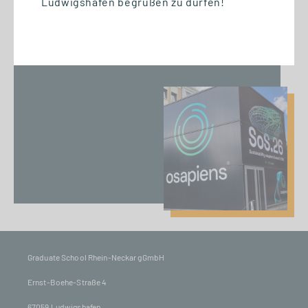
Ludwigshafen begrüßen zu dürfen!
Graduate School Rhein-Neckar
beim Sustainability osapiens
Summit SoS.26 in Mannheim
Graduate School Rhein-Neckar gGmbH
Ernst-Boehe-Straße 4
67059 Ludwigshafen