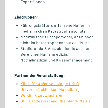
Expert*innen
Zielgruppen:
22.06.2026
DGWF-Sommerklausurtagung
Führungskräfte & erfahrene Helfer im
medizinischen Katastrophenschutz
2026: Wissenschaftliche
Medizinisches Fachpersonal, das bisher
Weiterbildung gemeinsam
nicht im Katastrophenschutz aktiv ist
stärken
Studierende & Auszubildende aus den
Bereichen Humanmedizin,
Notfallmedizin und Krisenmanagement
Partner der Veranstaltung:
Klinik für Anästhesiologie UKHD
Universitätsklinikum Heidelberg
BG Klinik Ludwigshafen
DRK Landesverband Rheinland-Pfalz e.
V.