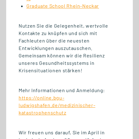
Graduate School Rhein-Neckar
15.06.2026
Bewerbungsschluss für eine
Nutzen Sie die Gelegenheit, wertvolle
Aufnahme im Wintersemester
Kontakte zu knüpfen und sich mit
2026/27 naht
Fachleuten über die neuesten
Entwicklungen auszutauschen.
Gemeinsam können wir die Resilienz
unseres Gesundheitssystems in
Krisensituationen stärken!
Mehr Informationen und Anmeldung:
https://online.bgu-
ludwigshafen.de/medizinischer-
katastrophenschutz
Wir freuen uns darauf, Sie im April in
11.06.2026