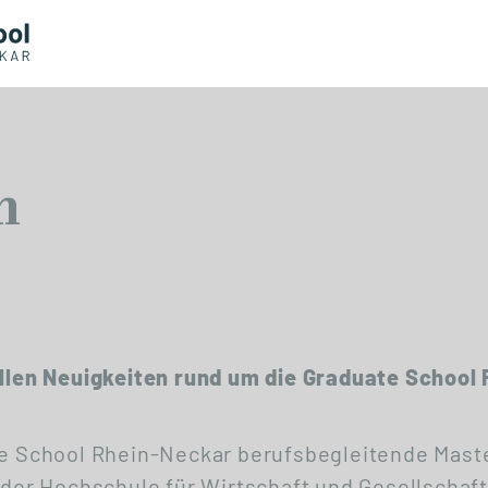
n
ellen Neuigkeiten rund um die Graduate School
ate School Rhein-Neckar berufsbegleitende Mas
t der Hochschule für Wirtschaft und Gesellscha