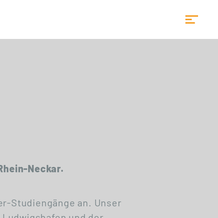
Startseite
 Rhein-Neckar.
ter-Studiengänge an. Unser
ft Ludwigshafen und der