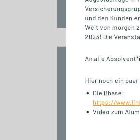
Versicherungsgrup
und den Kunden en
Welt von morgen zu
2023! Die Veransta
An alle Absolvent*
24.06.2026
#GSRNonTour:
Logistik hautnah
Hier noch ein paar
erleben auf der
Breakbulk Europe
Die i!base:
2026 in Rotterdam
https://www.lin
Video zum Alum