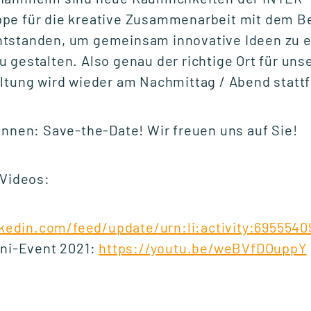
pe für die kreative Zusammenarbeit mit dem Bet
tstanden, um gemeinsam innovative Ideen zu e
 gestalten. Also genau der richtige Ort für un
ltung wird wieder am Nachmittag / Abend statt
innen: Save-the-Date! Wir freuen uns auf Sie!
22.06.2026
DGWF-
Sommerklausurtagung
 Videos:
2026:
Wissenschaftliche
Weiterbildung
kedin.com/feed/update/urn:li:activity:6955540
gemeinsam stärken
ni-Event 2021:
https://youtu.be/weBVfDOuppY