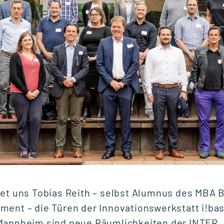
07.07.2026
Semesterabschluss
mit digitalen
Praxisprojekten
net uns Tobias Reith – selbst Alumnus des MBA 
ent – die Türen der Innovationswerkstatt i!bas
Mannheim sind neue Räumlichkeiten der INTER