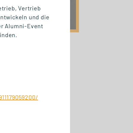
rieb, Vertrieb
ntwickeln und die
ser Alumni-Event
finden.
911179059200/