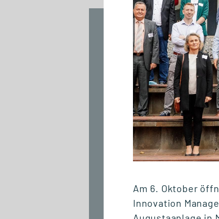
22.07.2026
#GSRNonTour:
Spannende Impulse
von der HERDSA
Konferenz in
Singapur
Am 6. Oktober öff
Innovation Managem
Augustaanlage in 