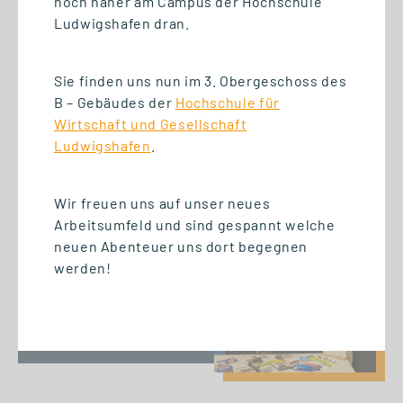
noch näher am Campus der Hochschule
Ludwigshafen dran.
Sie finden uns nun im 3. Obergeschoss des
01.07.2026
B – Gebäudes der
Hochschule für
Wettbewerbsvorteil Lernen:
Wirtschaft und Gesellschaft
Gemeinsam den Mittelstand
Ludwigshafen
.
stärken
Wir freuen uns auf unser neues
Arbeitsumfeld und sind gespannt welche
neuen Abenteuer uns dort begegnen
werden!