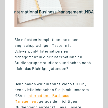
24.06.2026
#GSRNonTour: Logistik
hautnah erleben auf der
Sie möchten komplett online einen
Breakbulk Europe 2026 in
englischsprachigen Master mit
Rotterdam
Schwerpunkt Internationalem
Management in einer internationalen
Studiengruppe studieren und haben noch
nicht das Richtige gefunden?
Dann haben wir ein tolles Video für Sie,
denn vielleicht haben Sie ja mit unserem
MBA in
International Business
Management
gerade den richtigen
Studiengang entdeckt! Lana, unsere