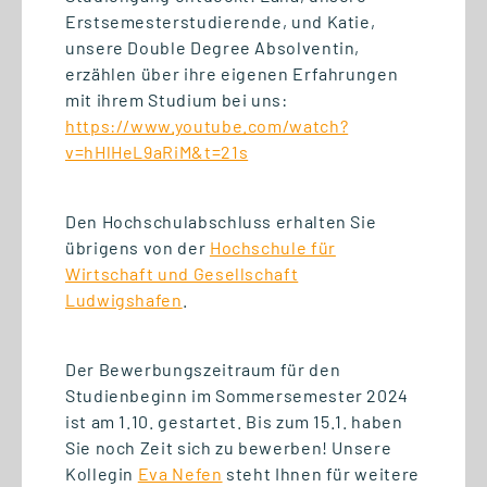
Erstsemesterstudierende, und Katie,
unsere Double Degree Absolventin,
erzählen über ihre eigenen Erfahrungen
22.06.2026
mit ihrem Studium bei uns:
DGWF-Sommerklausurtagung
https://www.youtube.com/watch?
2026: Wissenschaftliche
v=hHlHeL9aRiM&t=21s
Weiterbildung gemeinsam
stärken
Den Hochschulabschluss erhalten Sie
übrigens von der
Hochschule für
Wirtschaft und Gesellschaft
Ludwigshafen
.
Der Bewerbungszeitraum für den
Studienbeginn im Sommersemester 2024
ist am 1.10. gestartet. Bis zum 15.1. haben
Sie noch Zeit sich zu bewerben! Unsere
Kollegin
Eva Nefen
steht Ihnen für weitere