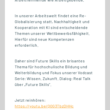
In unserer Arbeitswelt findet eine Re-
22.06.2026
Globalisierung statt, Nachhaltigkeit und
DGWF-Sommerklausurtagung
Kooperation mit KI sind entscheidende
2026: Wissenschaftliche
Themen unserer Wettbewerbsfähigkeit.
Weiterbildung gemeinsam
Hierfür sind neue Kompetenzen
stärken
erforderlich.
Daher sind Future Skills ein brisantes
Thema für hochschulische Bildung und
Weiterbildung und Fokus unserer Vodcast
Serie: Wissen. Zukunft. Dialog: Real Talk
über „Future Skills“.
Jetzt reinhören:
https://youtu.be/Q0G3TbzDHHc