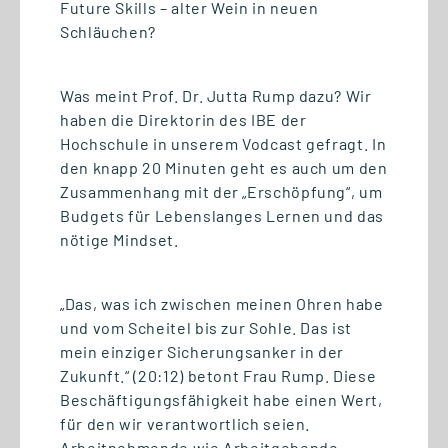
Future Skills – alter Wein in neuen
Schläuchen?
Was meint Prof. Dr. Jutta Rump dazu? Wir
24.06.2026
haben die Direktorin des IBE der
#GSRNonTour: Logistik
Hochschule in unserem Vodcast gefragt. In
hautnah erleben auf der
den knapp 20 Minuten geht es auch um den
Breakbulk Europe 2026 in
Zusammenhang mit der „Erschöpfung“, um
Rotterdam
Budgets für Lebenslanges Lernen und das
nötige Mindset.
„Das, was ich zwischen meinen Ohren habe
und vom Scheitel bis zur Sohle. Das ist
mein einziger Sicherungsanker in der
Zukunft.“ (20:12) betont Frau Rump. Diese
Beschäftigungsfähigkeit habe einen Wert,
für den wir verantwortlich seien.
Arbeitnehmende wie Arbeitgebende.