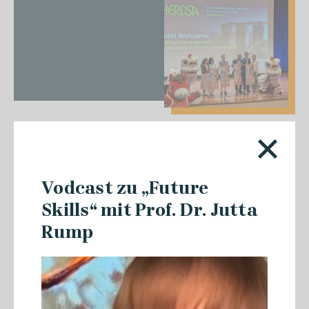
07.07.2026
Vodcast zu „Future
Semesterabschluss mit
digitalen Praxisprojekten
Skills“ mit Prof. Dr. Jutta
Rump