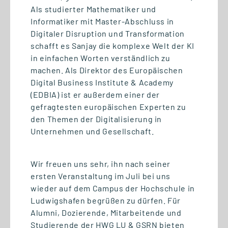
Als studierter Mathematiker und
Informatiker mit Master-Abschluss in
Digitaler Disruption und Transformation
schafft es Sanjay die komplexe Welt der KI
01.07.2026
in einfachen Worten verständlich zu
Wettbewerbsvorteil Lernen:
machen. Als Direktor des Europäischen
Gemeinsam den Mittelstand
Digital Business Institute & Academy
stärken
(EDBIA) ist er außerdem einer der
gefragtesten europäischen Experten zu
den Themen der Digitalisierung in
Unternehmen und Gesellschaft.
Wir freuen uns sehr, ihn nach seiner
ersten Veranstaltung im Juli bei uns
wieder auf dem Campus der Hochschule in
Ludwigshafen begrüßen zu dürfen. Für
Alumni, Dozierende, Mitarbeitende und
Studierende der HWG LU & GSRN bieten