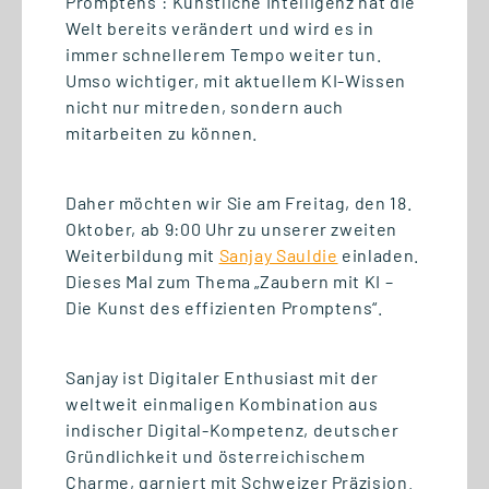
Promptens“: Künstliche Intelligenz hat die
Welt bereits verändert und wird es in
immer schnellerem Tempo weiter tun.
Umso wichtiger, mit aktuellem KI-Wissen
nicht nur mitreden, sondern auch
mitarbeiten zu können.
07.07.2026
Daher möchten wir Sie am Freitag, den 18.
Oktober, ab 9:00 Uhr zu unserer zweiten
Semesterabschluss mit
Weiterbildung mit
Sanjay Sauldie
einladen.
digitalen Praxisprojekten
Dieses Mal zum Thema „Zaubern mit KI –
Die Kunst des effizienten Promptens“.
Sanjay ist Digitaler Enthusiast mit der
weltweit einmaligen Kombination aus
indischer Digital-Kompetenz, deutscher
Gründlichkeit und österreichischem
Charme, garniert mit Schweizer Präzision.