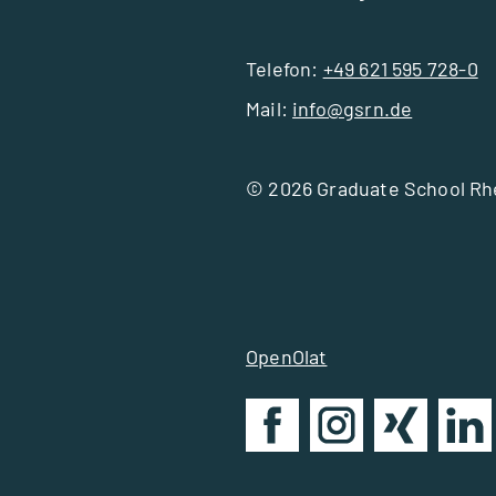
Telefon:
+49 621 595 728-0
Mail:
info@gsrn.de
© 2026 Graduate School R
OpenOlat
auf
auf
auf
auf