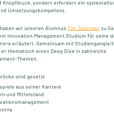
uf Knopfdruck, sondern erfordern ein systemati
und Umsetzungskompetenz.
NETZWERKVERANSTALTUNG
Experttalk: Future-
Ready Leadership -
 haben wir unseren Alumnus
Tim Schirmer
zu Ga
Mensch & KI
dem Innovation Management Studium für seine d
iere erläutert. Gemeinsam mit Studiengangleite
er thematisch einen Deep Dive in zahlreiche
Fr., 18. September 2026
gement-Themen.
10:00 - 12:00 Uhr
löcke sind gesetzt
iele aus seiner Karriere
START STUDIENGANG
rn und Mittelstand
Unternehmensführung
(MBA)
ovationsmanagement
xtrie