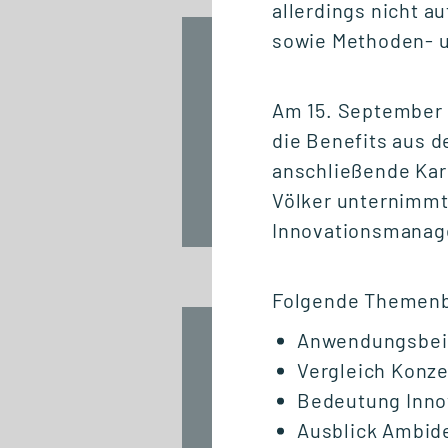
allerdings nicht a
sowie Methoden- 
NETZWERKVERANSTALTUNG
Jubiläum / 20
Jahre GSRN
Am 15. September
die Benefits aus 
anschließende Karr
Völker unternimmt 
Fr., 18. September 2026
Innovationsmana
12:00 - 13:45 Uhr
Folgende Themenb
Anwendungsbeisp
START STUDIENGANG
Vergleich Konze
Biomedizinische
Informatik und Data
Bedeutung Inn
Science (M. Sc.)
Ausblick Ambide