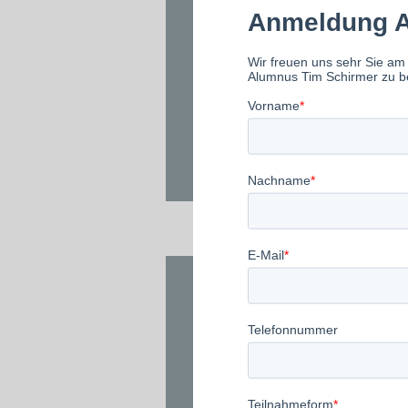
START ZERTIFIKAT
Digital Innovations
& Business Models
Sa., 7. November 2026
09:00 Uhr
START ZERTIFIKAT
Advanced
Leadership Skills