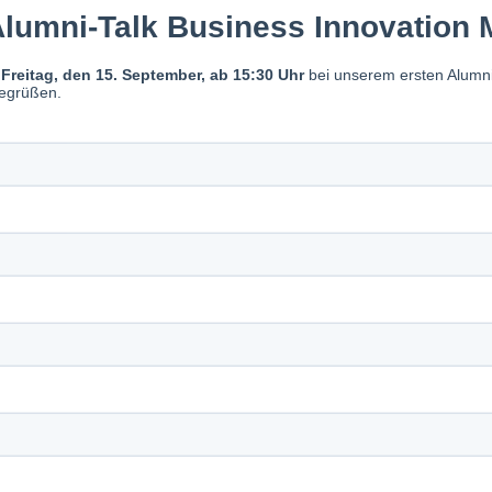
INFO-SESSION (KOSTENFREI)
Berufsbegleitend
zum Master oder
MBA
Fr., 20. November 2026
11:30 - 13:00 Uhr
EXKURSION
RENOLIT SE Worms