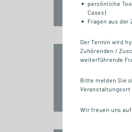
persönliche To
Cases)
Fr., 25. September 2026
Fragen aus der
12:30 Uhr
Der Termin wird hy
Zuhörenden / Zusch
START ZERTIFIKAT
weiterführende Fra
Introduction to
Innovation
Management
Bitte melden Sie s
Veranstaltungsor
Fr., 25. September 2026
10:00 Uhr
Wir freuen uns auf