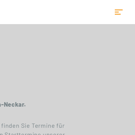
Startseite
n-Neckar.
 finden Sie Termine für
n Starttermine unserer