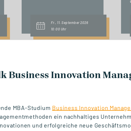
Fr., 11. September 2026
10:00 Uhr
START STUDIENGANG
Digital & IT
k Business Innovation Man
Management (MBA)
tende MBA-Studium
Business Innovation Manag
Fr., 18. September 2026
09:00 Uhr
agementmethoden ein nachhaltiges Unterne
Innovationen und erfolgreiche neue Geschäftsmo