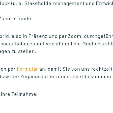
olbox (u. a. Stakeholdermanagement und Entwic
Fr., 25. September 2026
 Zuhörerrunde
10:00 Uhr
brid, also in Präsenz und per Zoom, durchgeführ
auer haben somit von überall die Möglichkeit b
START WEITERBILDUNG
gen zu stellen.
Ausbildung der
Ausbilder (AdA-
Schein)
ich per
Formular
an, damit Sie von uns rechtzeit
t bzw. die Zugangsdaten zugesendet bekommen.
Mo., 5. Oktober 2026
16:30 Uhr
 Ihre Teilnahme!