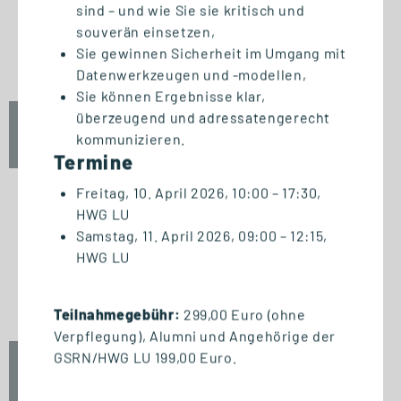
START STUDIENGANG
sind – und wie Sie sie kritisch und
Business Innovation
souverän einsetzen,
Management (MBA)
Sie gewinnen Sicherheit im Umgang mit
Datenwerkzeugen und -modellen,
Sie können Ergebnisse klar,
überzeugend und adressatengerecht
Fr., 25. September 2026
kommunizieren.
09:00 Uhr
Termine
Freitag, 10. April 2026, 10:00 – 17:30,
HWG LU
Samstag, 11. April 2026, 09:00 – 12:15,
START ZERTIFIKAT
HWG LU
Introduction to Innovation
Management
Teilnahmegebühr:
299,00 Euro (ohne
Verpflegung), Alumni und Angehörige der
GSRN/HWG LU 199,00 Euro.
Fr., 25. September 2026
10:00 Uhr