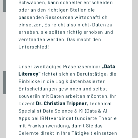
Schwächen, kann schneller entscheiden
10:00 - 12:00 Uhr
oder an den richtigen Stellen die
passenden Ressourcen wirtschaftlich
einsetzen. Es reicht also nicht, Daten zu
erheben, sie sollten richtig erhoben und
INFO-SESSION (KOSTENFREI)
verstanden werden. Das macht den
Berufsbegleitend zum Master
Unterschied!
oder MBA
Unser zweitägiges Präsenzseminar
„Data
Literacy“
richtet sich an Berufstätige, die
Mi., 23. September 2026
Einblicke in die Logik datenbasierter
17:00 - 18:30 Uhr
Entscheidungen gewinnen und selbst
souverän mit Daten arbeiten möchten. Ihr
Dozent
Dr. Christian Trippner
, Technical
Specialist Data Science & KI (Data & AI
Apps bei IBM) verbindet fundierte Theorie
START STUDIENGANG
mit Praxisanwendung, damit Sie das
Biomedizinische Informatik
Gelernte direkt in Ihre Tätigkeit einsetzen
und Data Science (M. Sc.)