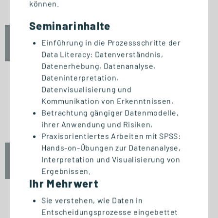
können.
Seminarinhalte
Fr., 25. September 2026
Einführung in die Prozessschritte der
12:30 Uhr
Data Literacy: Datenverständnis,
Datenerhebung, Datenanalyse,
Dateninterpretation,
Datenvisualisierung und
Kommunikation von Erkenntnissen,
START STUDIENGANG
Betrachtung gängiger Datenmodelle,
Unternehmensführung (MBA)
ihrer Anwendung und Risiken,
Praxisorientiertes Arbeiten mit SPSS:
Hands-on-Übungen zur Datenanalyse,
Fr., 25. September 2026
Interpretation und Visualisierung von
10:00 Uhr
Ergebnissen.
Ihr Mehrwert
Sie verstehen, wie Daten in
Entscheidungsprozesse eingebettet