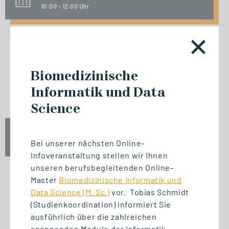
10:00 - 12:00 Uhr
INFO-SESSION (KOSTENFREI)
Biomedizinische
Berufsbegleitend zum Master
Informatik und Data
oder MBA
Science
Mi., 23. September 2026
Bei unserer nächsten Online-
17:00 - 18:30 Uhr
Infoveranstaltung stellen wir Ihnen
unseren berufsbegleitenden Online-
Master
Biomedizinische Informatik und
Data Science (M. Sc.)
vor. Tobias Schmidt
START STUDIENGANG
(Studienkoordination) informiert Sie
Biomedizinische Informatik
ausführlich über die zahlreichen
und Data Science (M. Sc.)
spannenden Module der Informatik,