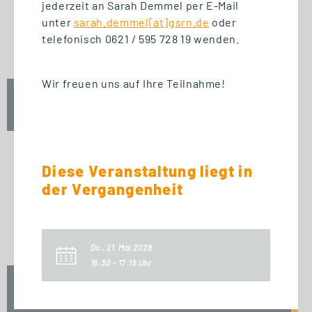
START STUDIENGANG
jederzeit an Sarah Demmel per E-Mail
Business Innovation
unter
sarah.demmel[at]gsrn.de
oder
telefonisch 0621 / 595 728 19 wenden.
Management (MBA)
Wir freuen uns auf Ihre Teilnahme!
Fr., 25. September 2026
09:00 Uhr
Diese Veranstaltung liegt in
der Vergangenheit
START ZERTIFIKAT
Introduction to Innovation
Management
Do., 21. Mai 2026
16:30 - 17:15 Uhr
Fr., 25. September 2026
10:00 Uhr