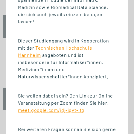
Medizin sowie Biomedical Data Science,
die sich auch jeweils einzeln belegen
lassen!
Fr., 25. September 2026
12:30 Uhr
Dieser Studiengang wird in Kooperation
mit der
Technischen Hochschule
Mannheim
angeboten und ist
insbesondere für Informatiker*innen,
START STUDIENGANG
Mediziner*innen und
Unternehmensführung (MBA)
Naturwissenschaftler*innen konzipiert.
Sie wollen dabei sein? Den Link zur Online-
Fr., 25. September 2026
Veranstaltung per Zoom finden Sie hier:
10:00 Uhr
meet.google.com/jdj-iqvt-ifg
Bei weiteren Fragen können Sie sich gerne