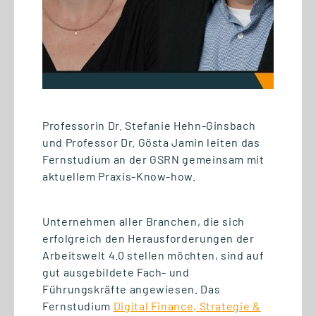
Professorin Dr. Stefanie Hehn-Ginsbach
und Professor Dr. Gösta Jamin leiten das
Fernstudium an der GSRN gemeinsam mit
aktuellem Praxis-Know-how.
31.07.2026
Unternehmen aller Branchen, die sich
Podcastempfehlung zu
erfolgreich den Herausforderungen der
Zukunftsthemen der digitalen
Arbeitswelt 4.0 stellen möchten, sind auf
Transformation
gut ausgebildete Fach- und
Führungskräfte angewiesen. Das
Fernstudium
Digital Finance, Strategie &