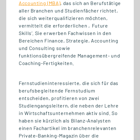
Accounting (MBA)
, das sich an Berufstätige
aller Branchen und Studienfächer richtet,
die sich weiterqualifizieren möchten,
vermittelt die erforderlichen ‚Future
Skills‘. Sie erwerben Fachwissen in den
Bereichen Finance, Strategie, Accounting
und Consulting sowie
funktionsübergreifende Management- und
Coaching-Fertigkeiten.
22.07.2026
#GSRNonTour: Spannende
Fernstudieninteressierte, die sich für das
berufsbegleitende Fernstudium
Impulse von der HERDSA
entscheiden, profitieren von zwei
Konferenz in Singapur
Studiengangsleitern, die neben der Lehre
in Wirtschaftsunternehmen aktiv sind. So
haben sie kürzlich als Bilanz-Analysten
einen Fachartikel im branchenrelevanten
Private-Banking-Magazin über die