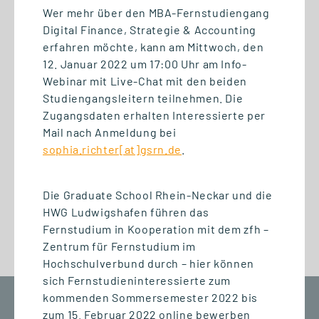
Wer mehr über den MBA-Fernstudiengang
22.06.2026
Digital Finance, Strategie & Accounting
DGWF-Sommerklausurtagung
erfahren möchte, kann am Mittwoch, den
2026: Wissenschaftliche
12. Januar 2022 um 17:00 Uhr am Info-
Weiterbildung gemeinsam
Webinar mit Live-Chat mit den beiden
stärken
Studiengangsleitern teilnehmen. Die
Zugangsdaten erhalten Interessierte per
Mail nach Anmeldung bei
sophia.richter[at]gsrn.de
.
Die Graduate School Rhein-Neckar und die
HWG Ludwigshafen führen das
Fernstudium in Kooperation mit dem zfh –
Zentrum für Fernstudium im
Hochschulverbund durch – hier können
sich Fernstudieninteressierte zum
kommenden Sommersemester 2022 bis
Graduate School Rhein-Neckar gGmbH
zum 15. Februar 2022 online bewerben