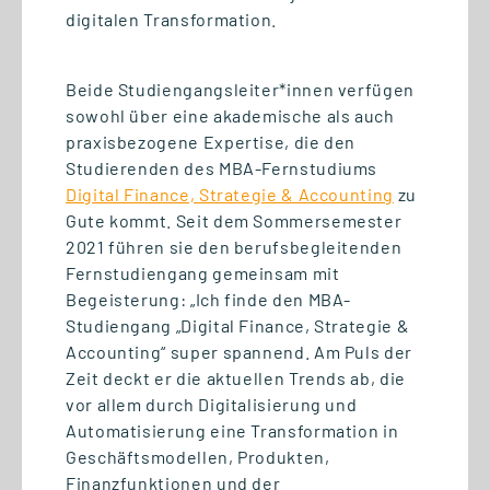
digitalen Transformation.
Beide Studiengangsleiter*innen verfügen
01.07.2026
sowohl über eine akademische als auch
praxisbezogene Expertise, die den
Wettbewerbsvorteil Lernen:
Studierenden des MBA-Fernstudiums
Gemeinsam den Mittelstand
Digital Finance, Strategie & Accounting
zu
stärken
Gute kommt. Seit dem Sommersemester
2021 führen sie den berufsbegleitenden
Fernstudiengang gemeinsam mit
Begeisterung: „Ich finde den MBA-
Studiengang „Digital Finance, Strategie &
Accounting“ super spannend. Am Puls der
Zeit deckt er die aktuellen Trends ab, die
vor allem durch Digitalisierung und
Automatisierung eine Transformation in
Geschäftsmodellen, Produkten,
Finanzfunktionen und der