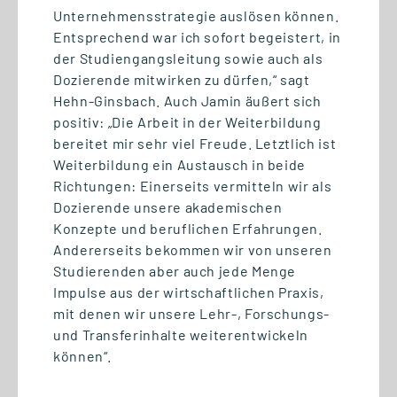
Unternehmensstrategie auslösen können.
Entsprechend war ich sofort begeistert, in
24.06.2026
der Studiengangsleitung sowie auch als
#GSRNonTour: Logistik
Dozierende mitwirken zu dürfen,“ sagt
hautnah erleben auf der
Hehn-Ginsbach. Auch Jamin äußert sich
Breakbulk Europe 2026 in
positiv: „Die Arbeit in der Weiterbildung
Rotterdam
bereitet mir sehr viel Freude. Letztlich ist
Weiterbildung ein Austausch in beide
Richtungen: Einerseits vermitteln wir als
Dozierende unsere akademischen
Konzepte und beruflichen Erfahrungen.
Andererseits bekommen wir von unseren
Studierenden aber auch jede Menge
Impulse aus der wirtschaftlichen Praxis,
mit denen wir unsere Lehr-, Forschungs-
und Transferinhalte weiterentwickeln
können“.