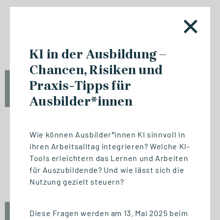
NETZWERKVERANSTALTUNG
Jubiläum / 20 Jahre GSRN
KI in der Ausbildung –
Chancen, Risiken und
Praxis-Tipps für
Fr., 18. September 2026
12:00 - 13:45 Uhr
Ausbilder*innen
Wie können Ausbilder*innen KI sinnvoll in
ihren Arbeitsalltag integrieren? Welche KI-
NETZWERKVERANSTALTUNG
Tools erleichtern das Lernen und Arbeiten
Experttalk: Future-Ready
für Auszubildende? Und wie lässt sich die
Leadership - Mensch & KI
Nutzung gezielt steuern?
Diese Fragen werden am 13. Mai 2025 beim
Fr., 18. September 2026