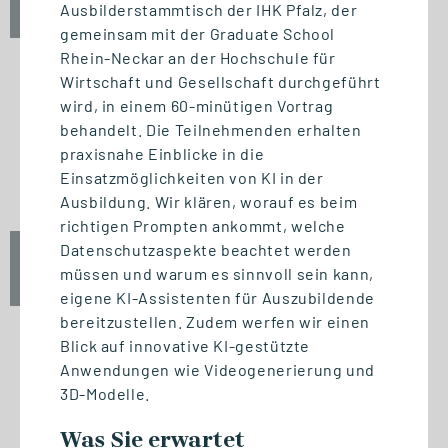
Ausbilderstammtisch der IHK Pfalz, der
10:00 - 12:00 Uhr
gemeinsam mit der Graduate School
Rhein-Neckar an der Hochschule für
Wirtschaft und Gesellschaft durchgeführt
wird, in einem 60-minütigen Vortrag
INFO-SESSION (KOSTENFREI)
behandelt. Die Teilnehmenden erhalten
Berufsbegleitend zum Master
praxisnahe Einblicke in die
oder MBA
Einsatzmöglichkeiten von KI in der
Ausbildung. Wir klären, worauf es beim
richtigen Prompten ankommt, welche
Datenschutzaspekte beachtet werden
Mi., 23. September 2026
müssen und warum es sinnvoll sein kann,
17:00 - 18:30 Uhr
eigene KI-Assistenten für Auszubildende
bereitzustellen. Zudem werfen wir einen
Blick auf innovative KI-gestützte
Anwendungen wie Videogenerierung und
START STUDIENGANG
3D-Modelle.
Biomedizinische Informatik
Was Sie erwartet
und Data Science (M. Sc.)