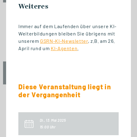
Weiteres
Immer auf dem Laufenden über unsere KI-
START WEITERBILDUNG
Weiterbildungen bleiben Sie übrigens mit
Ausbildung der Ausbilder
unserem
GSRN-KI-Newsletter
, z.B. am 26.
(AdA-Schein)
April rund um
KI-Agenten
.
Mo., 5. Oktober 2026
16:30 Uhr
Diese Veranstaltung liegt in
der Vergangenheit
START ZERTIFIKAT
Basics of Business
Di., 13. Mai 2025
Administration
15:00 Uhr