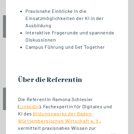
Praxisnahe Einblicke in die
Einsatzmöglichkeiten der KI in der
Fr., 25. September 2026
Ausbildung
12:30 Uhr
Interaktive Fragerunde und spannende
Diskussionen
Campus Führung und Get Together
START STUDIENGANG
.
Unternehmensführung (MBA)
Über die Referentin
Fr., 25. September 2026
Die Referentin Ramona Schlesier
10:00 Uhr
(
LinkedIn
), Fachexpertin für Digitales und
KI des
Bildungswerks der Baden-
Württembergischen Wirtschaft e. V.
,
vermittelt praxisnahes Wissen zur