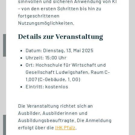
sinnvollen und sicheren Anwendung von KI
START STUDIENGANG
– von den ersten Schritten bis hin zu
Business Innovation
fortgeschrittenen
Management (MBA)
Nutzungsmöglichkeiten.
Details zur Veranstaltung
Fr., 25. September 2026
09:00 Uhr
Datum: Dienstag, 13. Mai 2025
Uhrzeit: 15:00 Uhr
Ort: Hochschule für Wirtschaft und
Gesellschaft Ludwigshafen, Raum C-
1.007 (C-Gebäude, 1. OG)
START ZERTIFIKAT
Eintritt: kostenlos
Introduction to Innovation
Management
Die Veranstaltung richtet sich an
Ausbilder, Ausbilderinnen und
Ausbildungsbeauftragte. Die Anmeldung
Fr., 25. September 2026
erfolgt über die
IHK Pfalz
.
10:00 Uhr