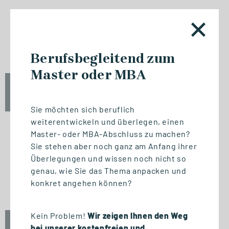
NETZWERKVERANSTALTUNG
Jubiläum / 20 Jahre GSRN
Berufsbegleitend zum
Master oder MBA
Fr., 18. September 2026
12:00 - 13:45 Uhr
Sie möchten sich beruflich
weiterentwickeln und überlegen, einen
Master- oder MBA-Abschluss zu machen?
Sie stehen aber noch ganz am Anfang ihrer
NETZWERKVERANSTALTUNG
Überlegungen und wissen noch nicht so
Experttalk: Future-Ready
genau, wie Sie das Thema anpacken und
Leadership - Mensch & KI
konkret angehen können?
Kein Problem!
Wir zeigen Ihnen den Weg
Fr., 18. September 2026
bei unserer kostenfreien und