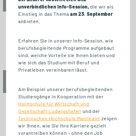
10:00 - 12:00 Uhr
unverbindlichen Info-Session,
die wir als
Einstieg in das Thema
am 23. September
anbieten.
INFO-SESSION (KOSTENFREI)
Erfahren Sie in unserer Info-Session, wie
Berufsbegleitend zum Master
berufsbegleitende Programme aufgebaut
oder MBA
sind, welche Vorteile sie Ihnen bieten und
wie sich das Studium mit Beruf und
Privatleben vereinbaren lässt.
Mi., 23. September 2026
17:00 - 18:30 Uhr
Am Beispiel unserer berufsbegleitenden
Studiengänge in Kooperation mit der
Hochschule für Wirtschaft und
Gesellschaft Ludwigshafen
und der
Technischen Hochschule Mannheim
zeigen
START STUDIENGANG
wir Ihnen, wie Sie Ihre Karriere gezielt
Biomedizinische Informatik
vorantreiben können – ohne den Job
und Data Science (M. Sc.)