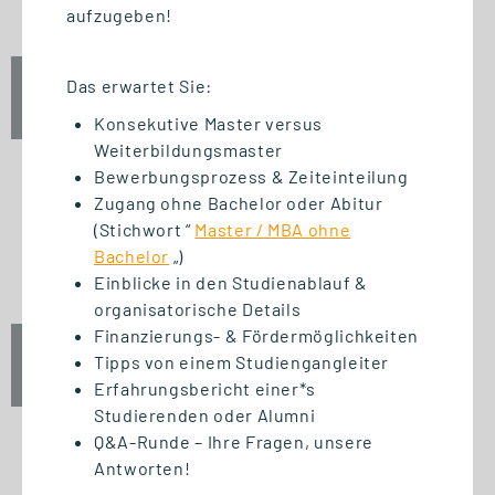
aufzugeben!
Das erwartet Sie:
Fr., 25. September 2026
12:30 Uhr
Konsekutive Master versus
Weiterbildungsmaster
Bewerbungsprozess & Zeiteinteilung
Zugang ohne Bachelor oder Abitur
(Stichwort “
Master / MBA ohne
START STUDIENGANG
Bachelor
„)
Unternehmensführung (MBA)
Einblicke in den Studienablauf &
organisatorische Details
Finanzierungs- & Fördermöglichkeiten
Fr., 25. September 2026
Tipps von einem Studiengangleiter
10:00 Uhr
Erfahrungsbericht einer*s
Studierenden oder Alumni
Q&A-Runde – Ihre Fragen, unsere
Antworten!