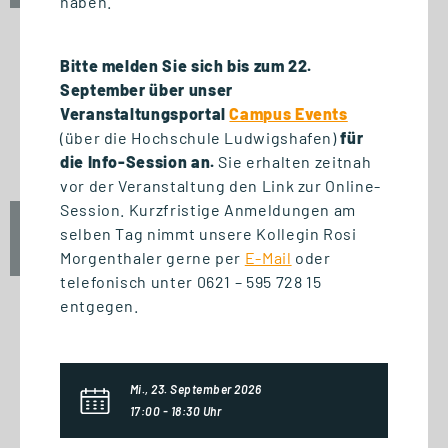
haben.
Bitte melden Sie sich bis zum 22.
September über unser
START WEITERBILDUNG
Veranstaltungsportal
Campus Events
Ausbildung der Ausbilder
(über die Hochschule Ludwigshafen)
für
(AdA-Schein)
die Info-Session an.
Sie erhalten zeitnah
vor der Veranstaltung den Link zur Online-
Session. Kurzfristige Anmeldungen am
Mo., 5. Oktober 2026
selben Tag nimmt unsere Kollegin Rosi
16:30 Uhr
Morgenthaler gerne per
E-Mail
oder
telefonisch unter 0621 – 595 728 15
entgegen.
START ZERTIFIKAT
Basics of Business
Mi., 23. September 2026
Administration
17:00 - 18:30 Uhr