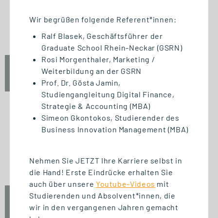
START STUDIENGANG
Business Innovation
Wir begrüßen folgende Referent*innen:
Management (MBA)
Ralf Blasek, Geschäftsführer der
Graduate School Rhein-Neckar (GSRN)
Rosi Morgenthaler, Marketing /
Fr., 25. September 2026
Weiterbildung an der GSRN
09:00 Uhr
Prof. Dr. Gösta Jamin,
Studiengangleitung Digital Finance,
Strategie & Accounting (MBA)
Simeon Gkontokos, Studierender des
Business Innovation Management (MBA)
START ZERTIFIKAT
Introduction to Innovation
Management
Nehmen Sie JETZT Ihre Karriere selbst in
die Hand! Erste Eindrücke erhalten Sie
auch über unsere
Youtube-Videos
mit
Studierenden und Absolvent*innen, die
Fr., 25. September 2026
wir in den vergangenen Jahren gemacht
10:00 Uhr