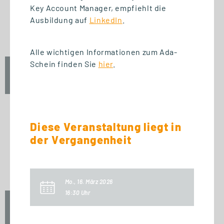
START STUDIENGANG
Key Account Manager, empfiehlt die
Business Innovation
Ausbildung auf
LinkedIn
.
Management (MBA)
Alle wichtigen Informationen zum Ada-
Schein finden Sie
hier
.
Fr., 25. September 2026
09:00 Uhr
Diese Veranstaltung liegt in
START ZERTIFIKAT
der Vergangenheit
Introduction to Innovation
Management
Mo., 16. März 2026
16:30 Uhr
Fr., 25. September 2026
10:00 Uhr