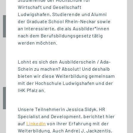
Wirtschaft und Gesellschaft
Ludwigshafen, Studierende und Alumni
der Graduate School Rhein-Neckar sowie
Fr., 25. September 2026
an Interessierte, die als Ausbilder*innen
12:30 Uhr
nach dem Berufsbildungsgesetz tätig
werden möchten.
Lohnt es sich den Ausbilderschein / Ada-
START STUDIENGANG
Schein zu machen? Absolut! Und deshalb
Unternehmensführung (MBA)
bieten wir diese Weiterbildung gemeinsam
mit der Hochschule Ludwigshafen und der
IHK Pfalz an.
Fr., 25. September 2026
10:00 Uhr
Unsere Teilnehmerin Jessica Sidyk, HR
Specialist and Development, berichtet hier
auf
LinkedIn
von ihrer Erfahrung mit der
Weiterbildung. Auch Andrej J. Jackzentis,