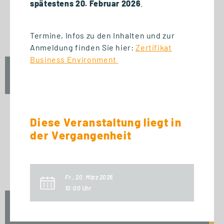
START STUDIENGANG
spätestens 20. Februar 2026
.
Business Innovation
Management (MBA)
Termine, Infos zu den Inhalten und zur
Anmeldung finden Sie hier:
Zertifikat
Business Environment
Fr., 25. September 2026
09:00 Uhr
Diese Veranstaltung liegt in
der Vergangenheit
START ZERTIFIKAT
Introduction to Innovation
Management
Fr., 20. März 2026
10:00 Uhr
Fr., 25. September 2026
10:00 Uhr