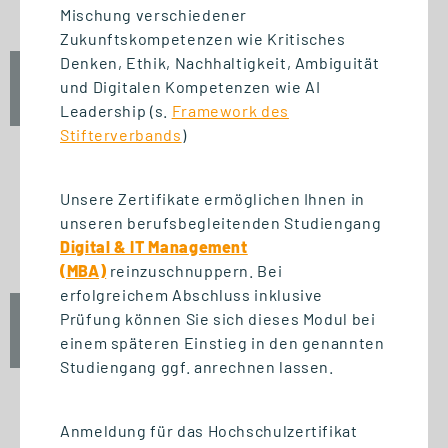
Mischung verschiedener
Zukunftskompetenzen wie Kritisches
Denken, Ethik, Nachhaltigkeit, Ambiguität
Fr., 25. September 2026
und Digitalen Kompetenzen wie AI
12:30 Uhr
Leadership (s.
Framework des
Stifterverbands
)
Unsere Zertifikate ermöglichen Ihnen in
START STUDIENGANG
unseren berufsbegleitenden Studiengang
Unternehmensführung (MBA)
Digital & IT Management
(MBA)
reinzuschnuppern. Bei
erfolgreichem Abschluss inklusive
Prüfung können Sie sich dieses Modul bei
Fr., 25. September 2026
einem späteren Einstieg in den genannten
10:00 Uhr
Studiengang ggf. anrechnen lassen.
Anmeldung für das Hochschulzertifikat