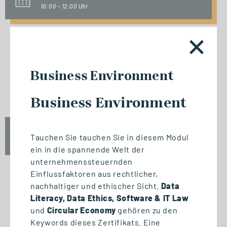
10:00 - 12:00 Uhr
INFO-SESSION (KOSTENFREI)
Business Environment
Berufsbegleitend zum Master
oder MBA
Business Environment
Mi., 23. September 2026
Tauchen Sie tauchen Sie in diesem Modul
17:00 - 18:30 Uhr
ein in die spannende Welt der
unternehmenssteuernden
Einflussfaktoren aus rechtlicher,
nachhaltiger und ethischer Sicht.
Data
Literacy, Data Ethics, Software & IT Law
START STUDIENGANG
und
Circular Economy
gehören zu den
Biomedizinische Informatik
Keywords dieses Zertifikats. Eine
und Data Science (M. Sc.)