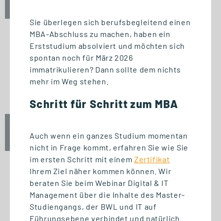
10:00 - 12:00 Uhr
Sie überlegen sich berufsbegleitend einen
MBA-Abschluss zu machen, haben ein
Erststudium absolviert und möchten sich
spontan noch für März 2026
INFO-SESSION (KOSTENFREI)
immatrikulieren? Dann sollte dem nichts
Berufsbegleitend zum Master
mehr im Weg stehen.
oder MBA
Schritt für Schritt zum MBA
Mi., 23. September 2026
Auch wenn ein ganzes Studium momentan
17:00 - 18:30 Uhr
nicht in Frage kommt, erfahren Sie wie Sie
im ersten Schritt mit einem
Zertifikat
Ihrem Ziel näher kommen können. Wir
beraten Sie beim Webinar Digital & IT
START STUDIENGANG
Management über die Inhalte des Master-
Biomedizinische Informatik
Studiengangs, der BWL und IT auf
und Data Science (M. Sc.)
Führungsebene verbindet und natürlich