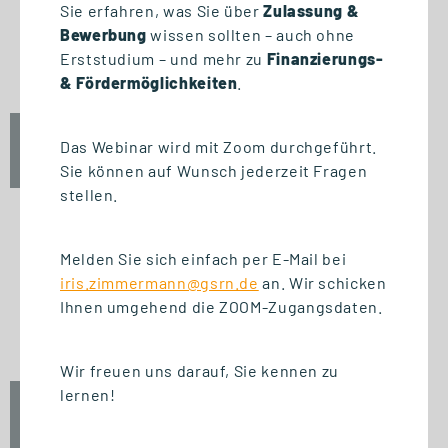
START STUDIENGANG
Sie erfahren, was Sie über
Zulassung &
Business Innovation
Bewerbung
wissen sollten – auch ohne
Management (MBA)
Erststudium – und mehr zu
Finanzierungs-
& Fördermöglichkeiten
.
Fr., 25. September 2026
Das Webinar wird mit Zoom durchgeführt.
09:00 Uhr
Sie können auf Wunsch jederzeit Fragen
stellen.
Melden Sie sich einfach per E-Mail bei
START ZERTIFIKAT
iris.zimmermann@gsrn.de
an. Wir schicken
Introduction to Innovation
Ihnen umgehend die ZOOM-Zugangsdaten.
Management
Wir freuen uns darauf, Sie kennen zu
lernen!
Fr., 25. September 2026
10:00 Uhr