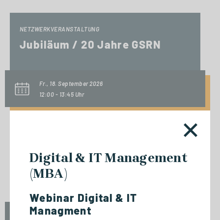
NETZWERKVERANSTALTUNG
Jubiläum / 20 Jahre GSRN
Fr., 18. September 2026
12:00 - 13:45 Uhr
NETZWERKVERANSTALTUNG
Digital & IT Management
Experttalk: Future-Ready
(MBA)
Leadership - Mensch & KI
Webinar Digital & IT
Managment
Fr., 18. September 2026