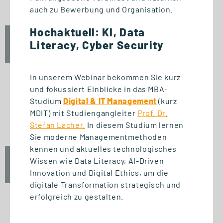
auch zu Bewerbung und Organisation.
Hochaktuell: KI, Data
Fr., 25. September 2026
Literacy, Cyber Security
12:30 Uhr
In unserem Webinar bekommen Sie kurz
und fokussiert Einblicke in das MBA-
Studium
Digital & IT Management
(kurz
START STUDIENGANG
MDIT) mit Studiengangleiter
Prof. Dr.
Unternehmensführung (MBA)
Stefan Lacher.
In diesem Studium lernen
Sie moderne Managementmethoden
kennen und aktuelles technologisches
Wissen wie Data Literacy, AI-Driven
Fr., 25. September 2026
10:00 Uhr
Innovation und Digital Ethics, um die
digitale Transformation strategisch und
erfolgreich zu gestalten.