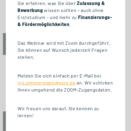
START STUDIENGANG
Sie erfahren, was Sie über
Zulassung &
Business Innovation
Bewerbung
wissen sollten – auch ohne
Management (MBA)
Erststudium – und mehr zu
Finanzierungs-
& Fördermöglichkeiten
.
Fr., 25. September 2026
Das Webinar wird mit Zoom durchgeführt.
09:00 Uhr
Sie können auf Wunsch jederzeit Fragen
stellen.
Melden Sie sich einfach per E-Mail bei
START ZERTIFIKAT
iris.zimmermann@gsrn.de
an. Wir schicken
Introduction to Innovation
Ihnen umgehend die ZOOM-Zugangsdaten.
Management
Wir freuen uns darauf, Sie kennen zu
lernen!
Fr., 25. September 2026
10:00 Uhr