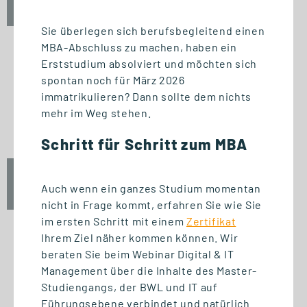
10:00 - 12:00 Uhr
Sie überlegen sich berufsbegleitend einen
MBA-Abschluss zu machen, haben ein
Erststudium absolviert und möchten sich
spontan noch für März 2026
INFO-SESSION (KOSTENFREI)
immatrikulieren? Dann sollte dem nichts
Berufsbegleitend zum Master
mehr im Weg stehen.
oder MBA
Schritt für Schritt zum MBA
Mi., 23. September 2026
Auch wenn ein ganzes Studium momentan
17:00 - 18:30 Uhr
nicht in Frage kommt, erfahren Sie wie Sie
im ersten Schritt mit einem
Zertifikat
Ihrem Ziel näher kommen können. Wir
beraten Sie beim Webinar Digital & IT
START STUDIENGANG
Management über die Inhalte des Master-
Biomedizinische Informatik
Studiengangs, der BWL und IT auf
und Data Science (M. Sc.)
Führungsebene verbindet und natürlich