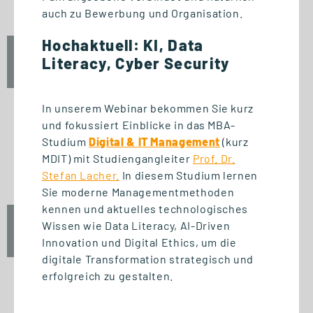
auch zu Bewerbung und Organisation.
Hochaktuell: KI, Data
Fr., 25. September 2026
Literacy, Cyber Security
12:30 Uhr
In unserem Webinar bekommen Sie kurz
und fokussiert Einblicke in das MBA-
Studium
Digital & IT Management
(kurz
START STUDIENGANG
MDIT) mit Studiengangleiter
Prof. Dr.
Unternehmensführung (MBA)
Stefan Lacher.
In diesem Studium lernen
Sie moderne Managementmethoden
kennen und aktuelles technologisches
Wissen wie Data Literacy, AI-Driven
Fr., 25. September 2026
10:00 Uhr
Innovation und Digital Ethics, um die
digitale Transformation strategisch und
erfolgreich zu gestalten.