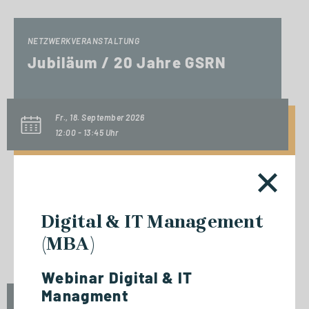
NETZWERKVERANSTALTUNG
Jubiläum / 20 Jahre GSRN
Fr., 18. September 2026
12:00 - 13:45 Uhr
NETZWERKVERANSTALTUNG
Digital & IT Management
Experttalk: Future-Ready
(MBA)
Leadership - Mensch & KI
Webinar Digital & IT
Managment
Fr., 18. September 2026