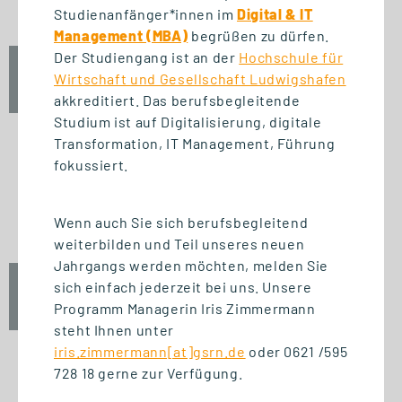
Studienanfänger*innen im
Digital & IT
Management (MBA)
begrüßen zu dürfen.
Der Studiengang ist an der
Hochschule für
Fr., 25. September 2026
Wirtschaft und Gesellschaft Ludwigshafen
12:30 Uhr
akkreditiert. Das berufsbegleitende
Studium ist auf Digitalisierung, digitale
Transformation, IT Management, Führung
fokussiert.
START STUDIENGANG
Unternehmensführung (MBA)
Wenn auch Sie sich berufsbegleitend
weiterbilden und Teil unseres neuen
Jahrgangs werden möchten, melden Sie
sich einfach jederzeit bei uns. Unsere
Fr., 25. September 2026
Programm Managerin Iris Zimmermann
10:00 Uhr
steht Ihnen unter
iris.zimmermann[at]gsrn.de
oder 0621 /595
728 18 gerne zur Verfügung.