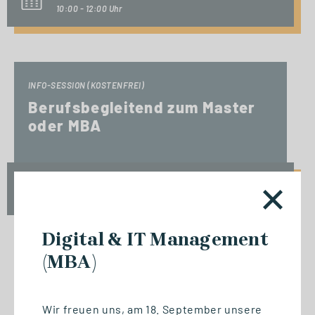
10:00 - 12:00 Uhr
INFO-SESSION (KOSTENFREI)
Berufsbegleitend zum Master
oder MBA
Mi., 23. September 2026
17:00 - 18:30 Uhr
Digital & IT Management
(MBA)
START STUDIENGANG
Biomedizinische Informatik
Wir freuen uns, am 18. September unsere
und Data Science (M. Sc.)