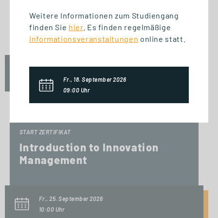
START STUDIENGANG
Business Innovation
Weitere Informationen zum Studiengang
finden Sie
hier
. Es finden regelmäßige
Management (MBA)
Informationsveranstaltungen
online statt.
Fr., 25. September 2026
09:00 Uhr
Fr., 18. September 2026
09:00 Uhr
START ZERTIFIKAT
Introduction to Innovation
Management
Fr., 25. September 2026
10:00 Uhr