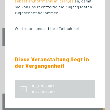
sebastian.hoffmann[at]gsrn.de
an, damit
START STUDIENGANG
Sie von uns rechtzeitig die Zugangsdaten
Business Innovation
zugesendet bekommen.
Management (MBA)
Wir freuen uns auf Ihre Teilnahme!
Fr., 25. September 2026
09:00 Uhr
Diese Veranstaltung liegt in
der Vergangenheit
START ZERTIFIKAT
Introduction to Innovation
Management
Do., 2. März 2023
18:00 - 19:00 Uhr
Fr., 25. September 2026
10:00 Uhr