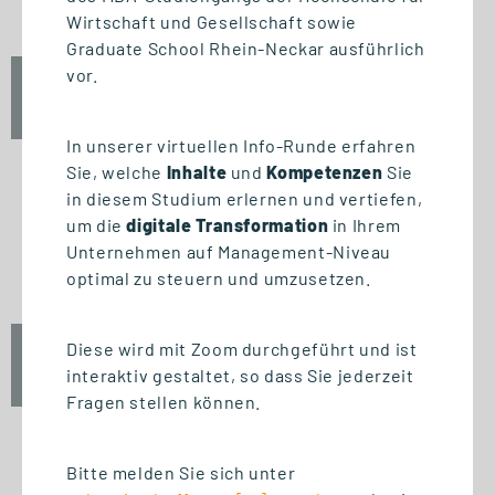
Wirtschaft und Gesellschaft sowie
Graduate School Rhein-Neckar ausführlich
vor.
Fr., 25. September 2026
12:30 Uhr
In unserer virtuellen Info-Runde erfahren
Sie, welche
Inhalte
und
Kompetenzen
Sie
in diesem Studium erlernen und vertiefen,
um die
digitale Transformation
in Ihrem
START STUDIENGANG
Unternehmen auf Management-Niveau
Unternehmensführung (MBA)
optimal zu steuern und umzusetzen.
Diese wird mit Zoom durchgeführt und ist
Fr., 25. September 2026
interaktiv gestaltet, so dass Sie jederzeit
10:00 Uhr
Fragen stellen können.
Bitte melden Sie sich unter