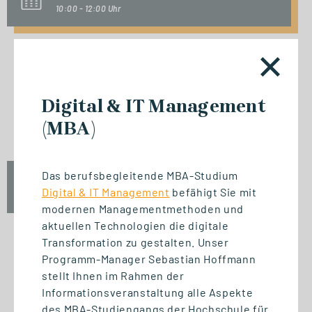
10:00 - 12:00 Uhr
INFO-SESSION (KOSTENFREI)
Digital & IT Management
Berufsbegleitend zum Master
oder MBA
(MBA)
Das berufsbegleitende MBA-Studium
Mi., 23. September 2026
Digital & IT Management
befähigt Sie mit
17:00 - 18:30 Uhr
modernen Managementmethoden und
aktuellen Technologien die digitale
Transformation zu gestalten. Unser
Programm-Manager Sebastian Hoffmann
START STUDIENGANG
stellt Ihnen im Rahmen der
Biomedizinische Informatik
Informationsveranstaltung alle Aspekte
und Data Science (M. Sc.)
des MBA-Studiengangs der Hochschule für