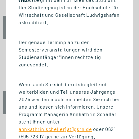
Der Studiengang ist an der Hochschule für
Wirtschaft und Gesellschaft Ludwigshafen
akkreditiert.
Fr., 25. September 2026
12:30 Uhr
Der genaue Terminplan zu den
Semesterveranstaltungen wird den
Studienanfänger*innen rechtzeitig
zugesendet.
START STUDIENGANG
Unternehmensführung (MBA)
Wenn auch Sie sich berufsbegleitend
weiterbilden und Teil unseres Jahrgangs
2025 werden möchten, melden Sie sich bei
Fr., 25. September 2026
uns und lassen sich informieren. Unsere
10:00 Uhr
Programm Managerin Annkathrin Scheller
steht Ihnen unter
annkathrin.scheller[at]gsrn.de
oder 0621
/595 728 17 gerne zur Verfügung.