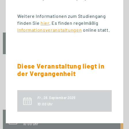
START STUDIENGANG
Business Innovation
Weitere Informationen zum Studiengang
Management (MBA)
finden Sie
hier
. Es finden regelmäßig
Informationsveranstaltungen
online statt.
Fr., 25. September 2026
09:00 Uhr
Diese Veranstaltung liegt in
der Vergangenheit
START ZERTIFIKAT
Introduction to Innovation
Management
Fr., 26. September 2025
10:00 Uhr
Fr., 25. September 2026
10:00 Uhr