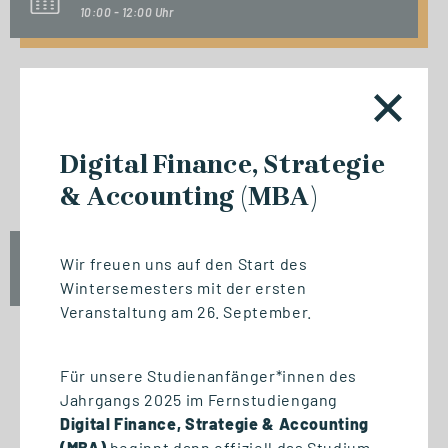
10:00 - 12:00 Uhr
INFO-SESSION (KOSTENFREI)
Berufsbegleitend zum Master
Digital Finance, Strategie
oder MBA
& Accounting (MBA)
Mi., 23. September 2026
Wir freuen uns auf den Start des
17:00 - 18:30 Uhr
Wintersemesters mit der ersten
Veranstaltung am 26. September.
Für unsere Studienanfänger*innen des
START STUDIENGANG
Jahrgangs 2025 im Fernstudiengang
Biomedizinische Informatik
Digital Finance, Strategie & Accounting
und Data Science (M. Sc.)
(MBA)
beginnt dann offiziell das Studium.