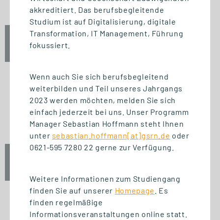
akkreditiert. Das berufsbegleitende
Studium ist auf Digitalisierung, digitale
Transformation, IT Management, Führung
Fr., 25. September 2026
fokussiert.
12:30 Uhr
Wenn auch Sie sich berufsbegleitend
weiterbilden und Teil unseres Jahrgangs
2023 werden möchten, melden Sie sich
START STUDIENGANG
einfach jederzeit bei uns. Unser Programm
Unternehmensführung (MBA)
Manager Sebastian Hoffmann steht Ihnen
unter
sebastian.hoffmann[at]gsrn.de
oder
0621-595 7280 22 gerne zur Verfügung.
Fr., 25. September 2026
10:00 Uhr
Weitere Informationen zum Studiengang
finden Sie auf unserer
Homepage
. Es
finden regelmäßige
Informationsveranstaltungen online statt.