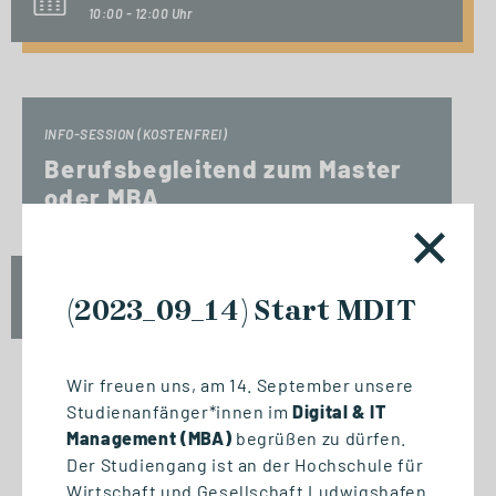
10:00 - 12:00 Uhr
INFO-SESSION (KOSTENFREI)
Berufsbegleitend zum Master
oder MBA
Mi., 23. September 2026
(2023_09_14) Start MDIT
17:00 - 18:30 Uhr
Wir freuen uns, am 14. September unsere
Studienanfänger*innen im
Digital & IT
START STUDIENGANG
Management (MBA)
begrüßen zu dürfen.
Biomedizinische Informatik
Der Studiengang ist an der Hochschule für
und Data Science (M. Sc.)
Wirtschaft und Gesellschaft Ludwigshafen