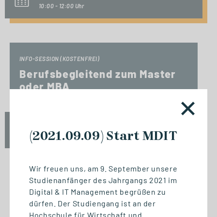
10:00 - 12:00 Uhr
INFO-SESSION (KOSTENFREI)
Berufsbegleitend zum Master
oder MBA
Mi., 23. September 2026
(2021.09.09) Start MDIT
17:00 - 18:30 Uhr
Wir freuen uns, am 9. September unsere
Studienanfänger des Jahrgangs 2021 im
START STUDIENGANG
Digital & IT Management begrüßen zu
Biomedizinische Informatik
dürfen. Der Studiengang ist an der
und Data Science (M. Sc.)
Hochschule für Wirtschaft und