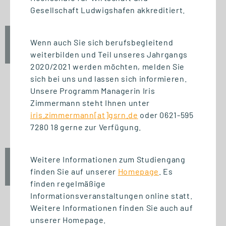
Gesellschaft Ludwigshafen akkreditiert.
Fr., 25. September 2026
Wenn auch Sie sich berufsbegleitend
12:30 Uhr
weiterbilden und Teil unseres Jahrgangs
2020/2021 werden möchten, melden Sie
sich bei uns und lassen sich informieren.
Unsere Programm Managerin Iris
Zimmermann steht Ihnen unter
START STUDIENGANG
iris.zimmermann[at]gsrn.de
oder 0621-595
Unternehmensführung (MBA)
7280 18 gerne zur Verfügung.
Weitere Informationen zum Studiengang
Fr., 25. September 2026
finden Sie auf unserer
Homepage
. Es
10:00 Uhr
finden regelmäßige
Informationsveranstaltungen online statt.
Weitere Informationen finden Sie auch auf
unserer Homepage.