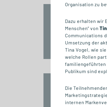
Organisation zu b
NETZWERKVERANSTALTUNG
Jubiläum / 20
Dazu erhalten wir 
Jahre GSRN
Menschen“ von
Tin
Communications 
Umsetzung der akt
Tina Vogel, wie si
Fr., 18. September 2026
12:00 - 13:45 Uhr
welche Rollen part
familiengeführten
Publikum sind expl
START STUDIENGANG
Die Teilnehmenden 
Biomedizinische
Informatik und Data
Marketingstrategi
Science (M. Sc.)
internen Markenve