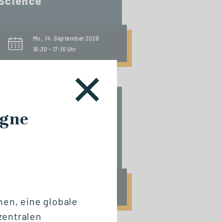
Science
Mo., 14. September 2026
16:30 - 17:15 Uhr
START ZERTIFIKAT
agne
Digitalization & IT
Management
Fr., 18. September 2026
10:00 Uhr
men, eine globale
zentralen