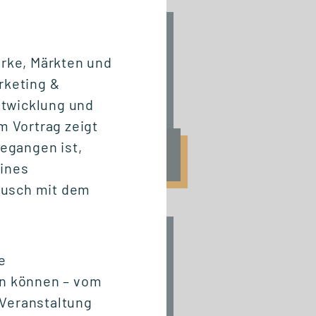
INFO-SESSION (KOSTENFREI)
Berufsbegleitend
arke, Märkten und
zum Master oder
rketing &
MBA
ntwicklung und
 Vortrag zeigt
gegangen ist,
Mi., 23. September 2026
17:00 - 18:30 Uhr
eines
ausch mit dem
START STUDIENGANG
e
Business
Innovation
en können – vom
Management (MBA)
 Veranstaltung