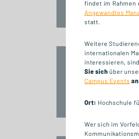
findet im Rahmen 
Angewandtes Mana
Fr., 25. September 2026
statt.
12:30 Uhr
Weitere Studierend
internationalen 
START ZERTIFIKAT
interessieren, sin
Introduction to
Sie sich
über unser
Innovation
Campus Events
an
Management
Ort:
Hochschule fü
Fr., 25. September 2026
10:00 Uhr
Wer sich im Vorfeld
Kommunikationsm