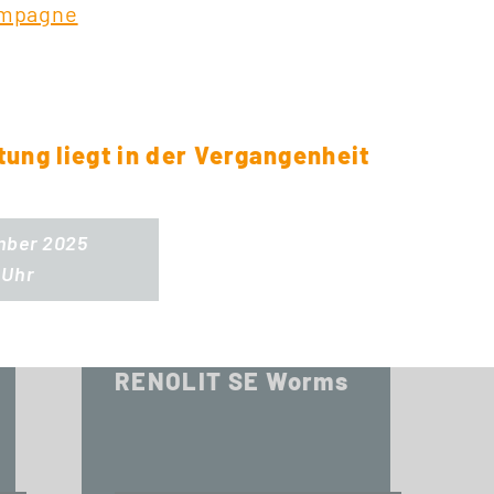
ampagne
INFO-SESSION (KOSTENFREI)
Berufsbegleitend
zum Master oder
MBA
tung liegt in der Vergangenheit
Fr., 20. November 2026
11:30 - 13:00 Uhr
ember 2025
 Uhr
EXKURSION
RENOLIT SE Worms