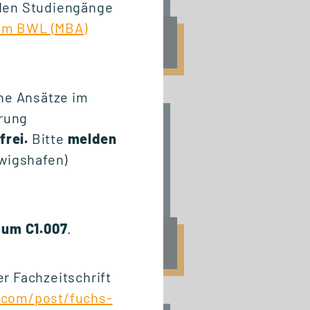
nden Studiengänge
ium BWL (MBA)
Fr., 25. September 2026
09:00 Uhr
rne Ansätze im
rung
START ZERTIFIKAT
frei.
Bitte
melden
Basics of Business
wigshafen)
Administration
um C1.007
.
Fr., 6. November 2026
10:00 Uhr
er Fachzeitschrift
com/post/fuchs-