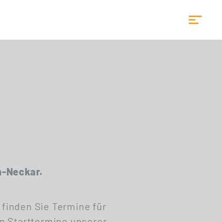
Startseite
n-Neckar.
 finden Sie Termine für
n Starttermine unserer