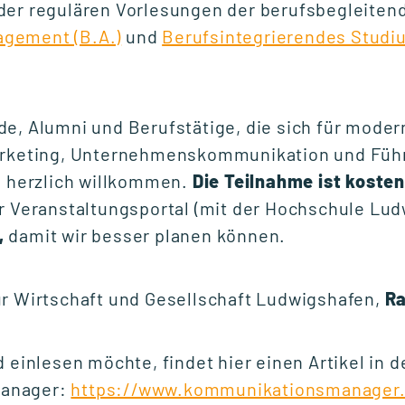
der regulären Vorlesungen der berufsbegleite
gement (B.A.)
und
Berufsintegrierendes Stud
Fr., 25. September 2026
10:00 Uhr
e, Alumni und Berufstätige, die sich für mode
Marketing, Unternehmenskommunikation und Füh
START WEITERBILDUNG
d herzlich willkommen.
Die Teilnahme ist kosten
Ausbildung der
 Veranstaltungsportal (mit der Hochschule Lud
Ausbilder (AdA-
,
damit wir besser planen können.
Schein)
r Wirtschaft und Gesellschaft Ludwigshafen,
Ra
Mo., 5. Oktober 2026
16:30 Uhr
 einlesen möchte, findet hier einen Artikel in d
anager:
https://www.kommunikationsmanager.