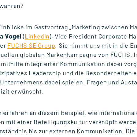
ewahren?
NETZWERKVERANSTALTUNG
Experttalk: Future-
Einblicke im Gastvortrag „Marketing zwischen M
Ready Leadership -
a Vogel
(
LinkedIn
), Vice President Corporate Ma
Mensch & KI
der
FUCHS SE Group
. Sie nimmt uns mit in die E
uellen globalen Markenkampagne von FUCHS. Im
e mithilfe integrierter Kommunikation dabei vor
Fr., 18. September 2026
10:00 - 12:00 Uhr
izipatives Leadership und die Besonderheiten 
 Unternehmens dabei spielen. Fragen und Aust
izit erwünscht.
START STUDIENGANG
erfahren an diesem Beispiel, wie international
Unternehmensführung
(MBA)
en mit einer Beteiligungskultur verknüpft werd
rständnis bis zur externen Kommunikation. Die