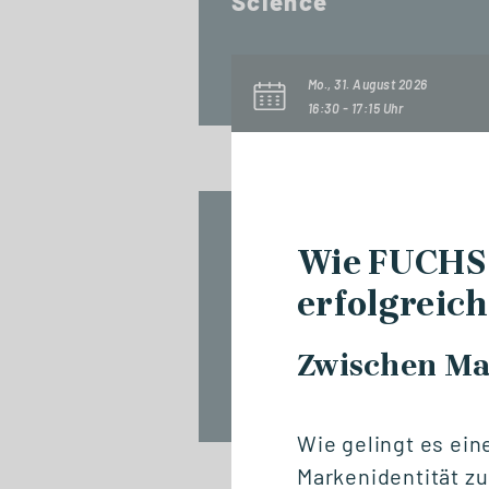
Science
Mo., 31. August 2026
16:30 - 17:15 Uhr
NETZWERKVERANSTALTUNG
Wie FUCHS
Graduation Day
erfolgreic
Zwischen Ma
Fr., 18. September 2026
14:00 - 17:00 Uhr
Wie gelingt es ein
Markenidentität zu