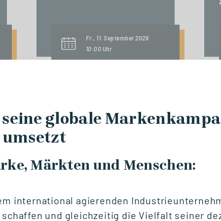
Fr., 11. September 2026
10:00 Uhr
START STUDIENGANG
 seine globale Markenkamp
Digital & IT
Management (MBA)
h umsetzt
rke, Märkten und Menschen:
Fr., 18. September 2026
09:00 Uhr
em international agierenden Industrieunterneh
 schaffen und gleichzeitig die Vielfalt seiner de