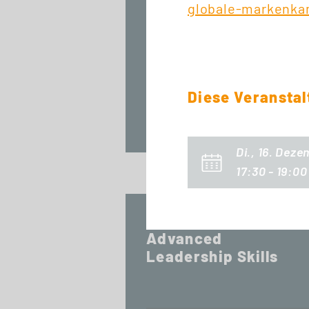
globale-markenk
START ZERTIFIKAT
Digital Innovations
& Business Models
Diese Veranstal
Sa., 7. November 2026
09:00 Uhr
Di., 16. Dez
17:30 - 19:00
START ZERTIFIKAT
Advanced
Leadership Skills