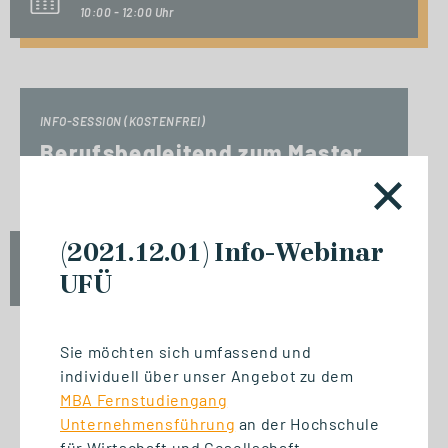
10:00 - 12:00 Uhr
INFO-SESSION (KOSTENFREI)
Berufsbegleitend zum Master
oder MBA
(2021.12.01) Info-Webinar
Mi., 23. September 2026
UFÜ
17:00 - 18:30 Uhr
Sie möchten sich umfassend und
individuell über unser Angebot zu dem
START STUDIENGANG
MBA Fernstudiengang
Biomedizinische Informatik
Unternehmensführung
an der Hochschule
und Data Science (M. Sc.)
für Wirtschaft und Gesellschaft