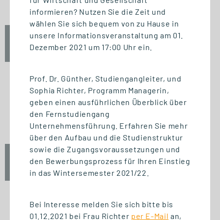
informieren? Nutzen Sie die Zeit und
wählen Sie sich bequem von zu Hause in
unsere Informationsveranstaltung am 01.
Fr., 25. September 2026
Dezember 2021 um 17:00 Uhr ein.
12:30 Uhr
Prof. Dr. Günther, Studiengangleiter, und
Sophia Richter, Programm Managerin,
geben einen ausführlichen Überblick über
START STUDIENGANG
den Fernstudiengang
Unternehmensführung (MBA)
Unternehmensführung. Erfahren Sie mehr
über den Aufbau und die Studienstruktur
sowie die Zugangsvoraussetzungen und
Fr., 25. September 2026
den Bewerbungsprozess für Ihren Einstieg
10:00 Uhr
in das Wintersemester 2021/22.
Bei Interesse melden Sie sich bitte bis
01.12.2021 bei Frau Richter
per E-Mail
an,