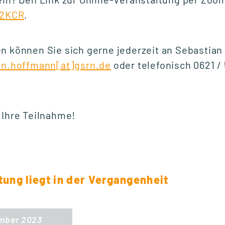
s2KCR
.
Fr., 25. September 2026
10:00 Uhr
n können Sie sich gerne jederzeit an Sebastian
an.hoffmann[at]gsrn.de
oder telefonisch 0621 / 
START WEITERBILDUNG
Ausbildung der
 Ihre Teilnahme!
Ausbilder (AdA-
Schein)
Mo., 5. Oktober 2026
tung liegt in der Vergangenheit
16:30 Uhr
ember 2023