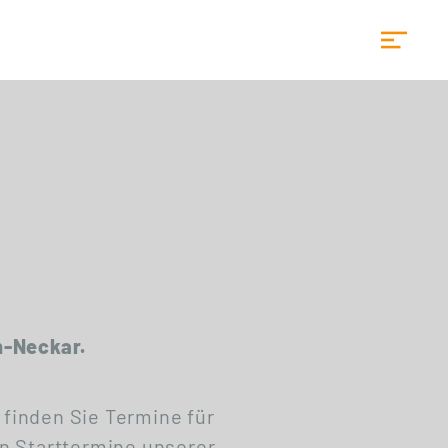
Startseite
n-Neckar.
 finden Sie Termine für
n Starttermine unserer