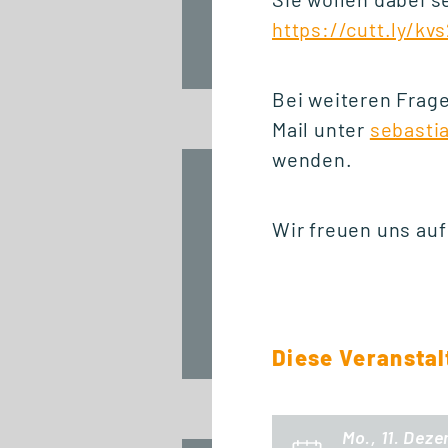
https://cutt.ly/kv
Fr., 25. September 2026
12:30 Uhr
Bei weiteren Frage
Mail unter
sebasti
wenden.
START ZERTIFIKAT
Introduction to
Wir freuen uns auf
Innovation
Management
Fr., 25. September 2026
Diese Veranstal
10:00 Uhr
Mo., 11. Dez