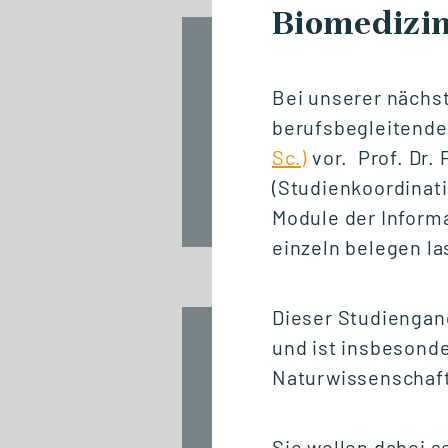
Biomedizin
NETZWERKVERANSTALTUNG
Jubiläum / 20
Bei unserer nächst
Jahre GSRN
berufsbegleitende
Sc.)
vor. Prof. Dr.
(Studienkoordinati
Fr., 18. September 2026
Module der Informa
12:00 - 13:45 Uhr
einzeln belegen la
Dieser Studiengan
START STUDIENGANG
und ist insbesonde
Biomedizinische
Naturwissenschaft
Informatik und Data
Science (M. Sc.)
Sie wollen dabei s