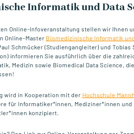
ische Informatik und Data S
NETZWERKVERANSTALTUNG
Experttalk: Future-
en Online-Infoveranstaltung stellen wir Ihnen 
Ready Leadership -
n Online-Master
Biomedizinische Informatik und
Mensch & KI
 Paul Schmücker (Studiengangleiter) und Tobias
on) informieren Sie ausführlich über die zahlr
Fr., 18. September 2026
tik, Medizin sowie Biomedical Data Science, die
10:00 - 12:00 Uhr
ssen!
g wird in Kooperation mit der
Hochschule Mann
START STUDIENGANG
re für Informatiker*innen, Mediziner*innen und
Unternehmensführung
ler*innen konzipiert.
(MBA)
ein? Den Link zur Online-Veranstaltung per Zoom