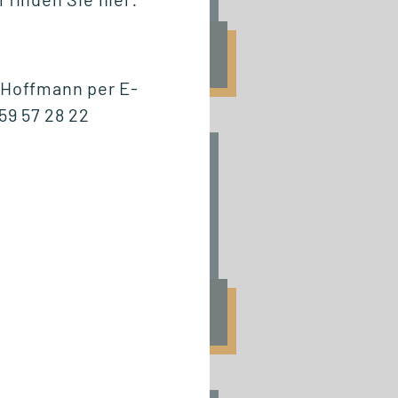
Fr., 25. September 2026
09:00 Uhr
 Hoffmann per E-
59 57 28 22
START ZERTIFIKAT
Basics of Business
Administration
Fr., 6. November 2026
10:00 Uhr