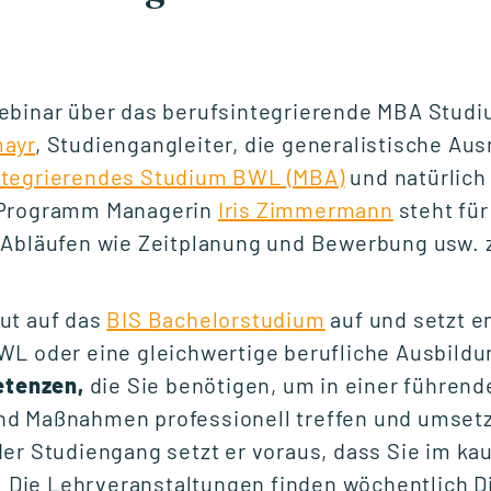
NETZWERKVERANSTALTUNG
Experttalk: Future-
ebinar über das berufsintegrierende MBA Studi
Ready Leadership -
mayr
, Studiengangleiter, die generalistische Au
Mensch & KI
ntegrierendes Studium BWL (MBA)
und natürlich
 Programm Managerin
Iris Zimmermann
steht für
Fr., 18. September 2026
 Abläufen wie Zeitplanung und Bewerbung usw. 
10:00 - 12:00 Uhr
ut auf das
BIS Bachelorstudium
auf und setzt e
WL oder eine gleichwertige berufliche Ausbildu
START STUDIENGANG
tenzen,
die Sie benötigen, um in einer führend
Unternehmensführung
d Maßnahmen professionell treffen und umsetz
(MBA)
der Studiengang setzt er voraus, dass Sie im k
. Die Lehrveranstaltungen finden wöchentlich D