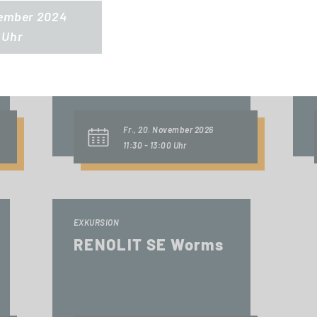
tember 2024
INFO-SESSION (KOSTENFREI)
 Uhr
Berufsbegleitend
zum Master oder
MBA
Fr., 20. November 2026
11:30 - 13:00 Uhr
EXKURSION
RENOLIT SE Worms