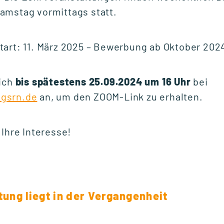
amstag vormittags statt.
Fr., 25. September 2026
10:00 Uhr
tart: 11. März 2025 – Bewerbung ab Oktober 202
sich
bis spätestens 25.09.2024 um 16 Uhr
bei
START WEITERBILDUNG
gsrn.de
an, um den ZOOM-Link zu erhalten.
Ausbildung der
Ausbilder (AdA-
 Ihre Interesse!
Schein)
Mo., 5. Oktober 2026
16:30 Uhr
tung liegt in der Vergangenheit