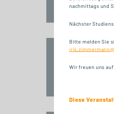
nachmittags und S
Fr., 25. September 2026
12:30 Uhr
Nächster Studiens
Bitte melden Sie 
START ZERTIFIKAT
iris.zimmermann@
Introduction to
Innovation
Wir freuen uns auf
Management
Fr., 25. September 2026
10:00 Uhr
Diese Veranstal