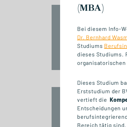
(MBA)
NETZWERKVERANSTALTUNG
Jubiläum / 20
Bei diesem Info-W
Jahre GSRN
Dr. Bernhard Was
Studiums
Berufsi
dieses Studiums.
Fr., 18. September 2026
organisatorischen
12:00 - 13:45 Uhr
Dieses Studium ba
Erststudium der B
START STUDIENGANG
vertieft die
Kompe
Biomedizinische
Entscheidungen un
Informatik und Data
berufsintegrieren
Science (M. Sc.)
Bereich tätig sind