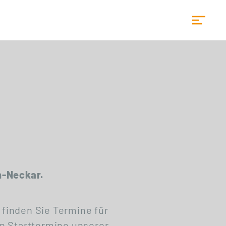
Startseite
n-Neckar.
 finden Sie Termine für
n Starttermine unserer