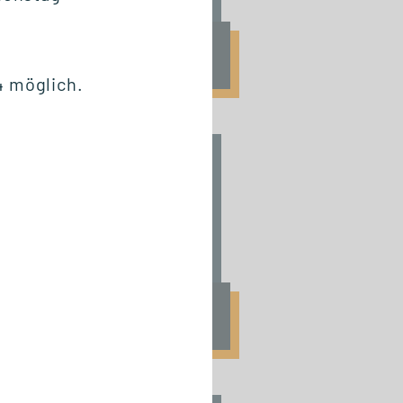
Fr., 25. September 2026
09:00 Uhr
4 möglich.
START ZERTIFIKAT
Basics of Business
Administration
Fr., 6. November 2026
10:00 Uhr