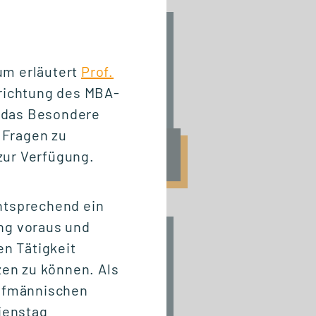
INFO-SESSION (KOSTENFREI)
Berufsbegleitend
um erläutert
Prof.
zum Master oder
srichtung des MBA-
MBA
 das Besondere
 Fragen zu
Mi., 23. September 2026
zur Verfügung.
17:00 - 18:30 Uhr
ntsprechend ein
ng voraus und
START STUDIENGANG
en Tätigkeit
Business
en zu können. Als
Innovation
aufmännischen
Management (MBA)
ienstag