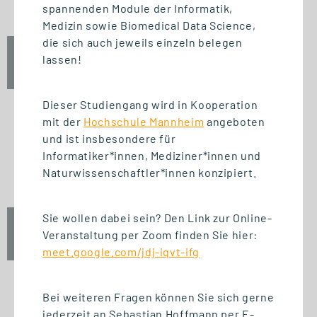
spannenden Module der Informatik,
Medizin sowie Biomedical Data Science,
die sich auch jeweils einzeln belegen
Fr., 25. September 2026
lassen!
12:30 Uhr
Dieser Studiengang wird in Kooperation
mit der
Hochschule Mannheim
angeboten
und ist insbesondere für
START STUDIENGANG
Informatiker*innen, Mediziner*innen und
Unternehmensführung (MBA)
Naturwissenschaftler*innen konzipiert.
Sie wollen dabei sein? Den Link zur Online-
Fr., 25. September 2026
Veranstaltung per Zoom finden Sie hier:
10:00 Uhr
meet.google.com/jdj-iqvt-ifg
Bei weiteren Fragen können Sie sich gerne
jederzeit an Sebastian Hoffmann per E-