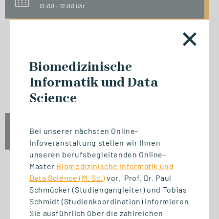
10:00 - 12:00 Uhr
INFO-SESSION (KOSTENFREI)
Biomedizinische
Berufsbegleitend zum Master
Informatik und Data
oder MBA
Science
Mi., 23. September 2026
Bei unserer nächsten Online-
17:00 - 18:30 Uhr
Infoveranstaltung stellen wir Ihnen
unseren berufsbegleitenden Online-
Master
Biomedizinische Informatik und
Data Science (M. Sc.)
vor. Prof. Dr. Paul
Schmücker (Studiengangleiter) und Tobias
START STUDIENGANG
Schmidt (Studienkoordination) informieren
Biomedizinische Informatik
Sie ausführlich über die zahlreichen
und Data Science (M. Sc.)