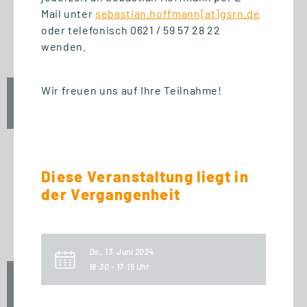
START STUDIENGANG
Mail unter
sebastian.hoffmann[at]gsrn.de
Business Innovation
oder telefonisch 0621 / 59 57 28 22
Management (MBA)
wenden.
Wir freuen uns auf Ihre Teilnahme!
Fr., 25. September 2026
09:00 Uhr
Diese Veranstaltung liegt in
START ZERTIFIKAT
der Vergangenheit
Introduction to Innovation
Management
Do., 13. Juni 2024
16:30 - 17:15 Uhr
Fr., 25. September 2026
10:00 Uhr