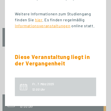
START STUDIENGANG
Business Innovation
Weitere Informationen zum Studiengang
Management (MBA)
finden Sie
hier
. Es finden regelmäßig
Informationsveranstaltungen
online statt.
Fr., 25. September 2026
09:00 Uhr
Diese Veranstaltung liegt in
der Vergangenheit
START ZERTIFIKAT
Introduction to Innovation
Management
Fr., 7. März 2025
12:00 Uhr
Fr., 25. September 2026
10:00 Uhr