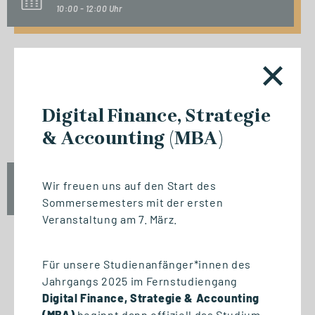
10:00 - 12:00 Uhr
INFO-SESSION (KOSTENFREI)
Berufsbegleitend zum Master
Digital Finance, Strategie
oder MBA
& Accounting (MBA)
Mi., 23. September 2026
Wir freuen uns auf den Start des
17:00 - 18:30 Uhr
Sommersemesters mit der ersten
Veranstaltung am 7. März.
Für unsere Studienanfänger*innen des
START STUDIENGANG
Jahrgangs 2025 im Fernstudiengang
Biomedizinische Informatik
Digital Finance, Strategie & Accounting
und Data Science (M. Sc.)
(MBA)
beginnt dann offiziell das Studium.