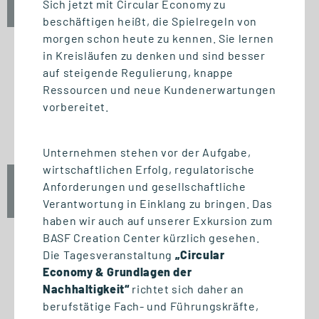
Sich jetzt mit Circular Economy zu
10:00 - 12:00 Uhr
beschäftigen heißt, die Spielregeln von
morgen schon heute zu kennen. Sie lernen
in Kreisläufen zu denken und sind besser
auf steigende Regulierung, knappe
INFO-SESSION (KOSTENFREI)
Ressourcen und neue Kundenerwartungen
Berufsbegleitend zum Master
vorbereitet.
oder MBA
Unternehmen stehen vor der Aufgabe,
wirtschaftlichen Erfolg, regulatorische
Mi., 23. September 2026
Anforderungen und gesellschaftliche
17:00 - 18:30 Uhr
Verantwortung in Einklang zu bringen. Das
haben wir auch auf unserer Exkursion zum
BASF Creation Center kürzlich gesehen.
Die Tagesveranstaltung
„Circular
Economy & Grundlagen der
START STUDIENGANG
Nachhaltigkeit“
richtet sich daher an
Biomedizinische Informatik
berufstätige Fach- und Führungskräfte,
und Data Science (M. Sc.)