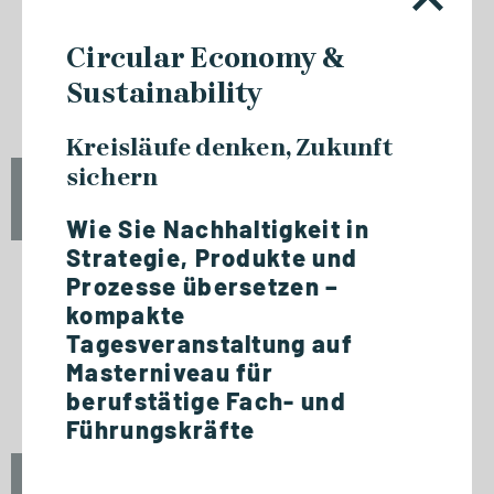
Circular Economy &
NETZWERKVERANSTALTUNG
Sustainability
Jubiläum / 20 Jahre GSRN
Kreisläufe denken, Zukunft
sichern
Fr., 18. September 2026
12:00 - 13:45 Uhr
Wie Sie Nachhaltigkeit in
Strategie, Produkte und
Prozesse übersetzen –
kompakte
NETZWERKVERANSTALTUNG
Tagesveranstaltung auf
Experttalk: Future-Ready
Masterniveau für
Leadership - Mensch & KI
berufstätige Fach- und
Führungskräfte
Fr., 18. September 2026