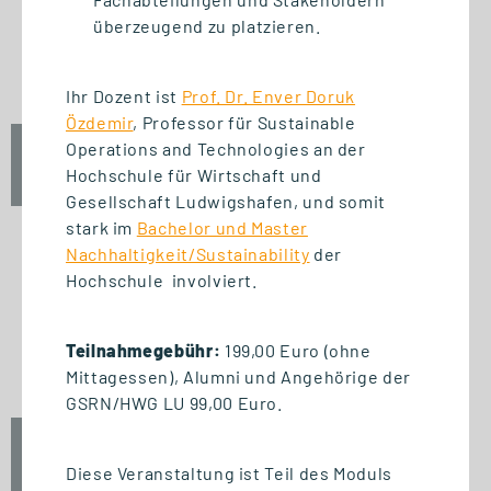
START STUDIENGANG
überzeugend zu platzieren.
Business Innovation
Management (MBA)
Ihr Dozent ist
Prof. Dr. Enver Doruk
Özdemir
, Professor für Sustainable
Operations and Technologies an der
Fr., 25. September 2026
Hochschule für Wirtschaft und
09:00 Uhr
Gesellschaft Ludwigshafen, und somit
stark im
Bachelor und Master
Nachhaltigkeit/Sustainability
der
Hochschule involviert.
START ZERTIFIKAT
Introduction to Innovation
Teilnahmegebühr:
199,00 Euro (ohne
Management
Mittagessen), Alumni und Angehörige der
GSRN/HWG LU 99,00 Euro.
Fr., 25. September 2026
Diese Veranstaltung ist Teil des Moduls
10:00 Uhr