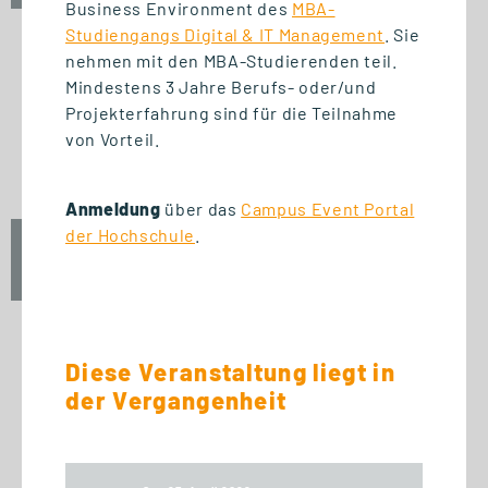
Business Environment des
MBA-
Studiengangs Digital & IT Management
. Sie
nehmen mit den MBA-Studierenden teil.
Mindestens 3 Jahre Berufs- oder/und
START WEITERBILDUNG
Projekterfahrung sind für die Teilnahme
Ausbildung der Ausbilder
von Vorteil.
(AdA-Schein)
Anmeldung
über das
Campus Event Portal
der Hochschule
.
Mo., 5. Oktober 2026
16:30 Uhr
Diese Veranstaltung liegt in
START ZERTIFIKAT
der Vergangenheit
Basics of Business
Administration