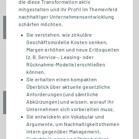
die diese Transformation aktiv
mitgestalten und ihr Profil im Themenfeld
nachhaltiger Unternehmensentwicklung
schärfen möchten.
Fr., 25. September 2026
12:30 Uhr
Sie verstehen, wie zirkuläre
Geschäftsmodelle Kosten senken,
Margen erhöhen und neue Erlösquellen
(z. B. Service‑, Leasing‑ oder
Rücknahme‑Modelle) erschließen
START STUDIENGANG
können.
Unternehmensführung (MBA)
Sie erhalten einen kompakten
Überblick über aktuelle gesetzliche
Anforderungen (und sämtliche
Fr., 25. September 2026
Abkürzungen) und wissen, worauf ihr
10:00 Uhr
Unternehmen sich vorbereiten muss.
Sie entwickeln ein Vokabular und
Argumente, um Nachhaltigkeitsthemen
intern gegenüber Management,
Fachabteilungen und Stakeholdern