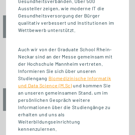
Gesundheitsverbänden. Über 500
Aussteller zeigen, wie moderne IT die
Gesundheitsversorgung der Bürger
qualitativ verbessert und Institutionen im
Fr., 25. September 2026
Wettbewerb unterstützt.
12:30 Uhr
Auch wir von der Graduate School Rhein-
Neckar sind an der Messe gemeinsam mit
START STUDIENGANG
der Hochschule Mannheim vertreten.
Informieren Sie sich über unseren
Unternehmensführung (MBA)
Studiengang
Biomedizinische Informatik
und Data Science (M.Sc)
und kommen Sie
an unseren gemeinsamen Stand, um im
Fr., 25. September 2026
persönlichen Gespräch weitere
10:00 Uhr
Informationen über die Studiengänge zu
erhalten und uns als
Weiterbildungseinrichtung
kennenzulernen.