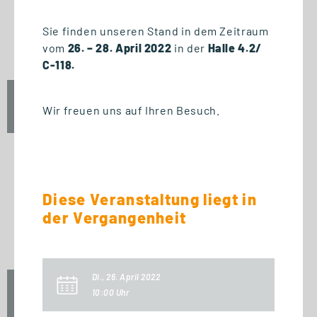
START STUDIENGANG
Business Innovation
Sie finden unseren Stand in dem Zeitraum
Management (MBA)
vom
26. – 28. April 2022
in der
Halle 4.2/
C-118.
Fr., 25. September 2026
Wir freuen uns auf Ihren Besuch.
09:00 Uhr
START ZERTIFIKAT
Diese Veranstaltung liegt in
Introduction to Innovation
der Vergangenheit
Management
Di., 26. April 2022
Fr., 25. September 2026
10:00 Uhr
10:00 Uhr