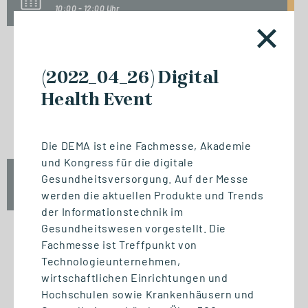
10:00 - 12:00 Uhr
(2022_04_26) Digital
INFO-SESSION (KOSTENFREI)
Health Event
Berufsbegleitend zum Master
oder MBA
Die DEMA ist eine Fachmesse, Akademie
und Kongress für die digitale
Gesundheitsversorgung. Auf der Messe
Mi., 23. September 2026
17:00 - 18:30 Uhr
werden die aktuellen Produkte und Trends
der Informationstechnik im
Gesundheitswesen vorgestellt. Die
Fachmesse ist Treffpunkt von
Technologieunternehmen,
START STUDIENGANG
wirtschaftlichen Einrichtungen und
Biomedizinische Informatik
Hochschulen sowie Krankenhäusern und
und Data Science (M. Sc.)