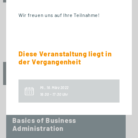
Wir freuen uns auf Ihre Teilnahme!
START WEITERBILDUNG
Ausbildung der Ausbilder
(AdA-Schein)
Diese Veranstaltung liegt in
der Vergangenheit
Mo., 5. Oktober 2026
16:30 Uhr
Mi., 16. März 2022
16:30 - 17:30 Uhr
START ZERTIFIKAT
Basics of Business
Administration