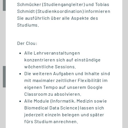
Schmücker (Studiengangleiter) und Tobias
10:00 - 12:00 Uhr
Schmidt (Studienkoordination) informieren
Sie ausführlich über alle Aspekte des
Studiums.
INFO-SESSION (KOSTENFREI)
Berufsbegleitend zum Master
Der Clou:
oder MBA
Alle Lehrveranstaltungen
konzentrieren sich auf einstündige
wöchentliche Sessions.
Die weiteren Aufgaben und Inhalte sind
Mi., 23. September 2026
mit maximaler zeitlicher Flexibilität im
17:00 - 18:30 Uhr
eigenen Tempo auf unserem Google
Classroom zu absolvieren.
Alle Module (Informatik, Medizin sowie
Biomedical Data Science) lassen sich
START STUDIENGANG
jederzeit einzeln belegen und später
Biomedizinische Informatik
fürs Studium anrechnen.
und Data Science (M. Sc.)