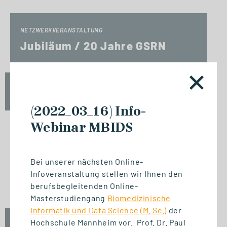
NETZWERKVERANSTALTUNG
Jubiläum / 20 Jahre GSRN
Fr., 18. September 2026
12:00 - 13:45 Uhr
(2022_03_16) Info-
Webinar MBIDS
NETZWERKVERANSTALTUNG
Bei unserer nächsten Online-
Experttalk: Future-Ready
Infoveranstaltung stellen wir Ihnen den
Leadership - Mensch & KI
berufsbegleitenden Online-
Masterstudiengang
Biomedizinische
Informatik und Data Science (M. Sc.)
der
Hochschule Mannheim vor. Prof. Dr. Paul
Fr., 18. September 2026