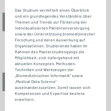
Das Studium vermittelt einen Überblick
und ein grundlegendes Verständnis über
Fr., 25. September 2026
Themen und Trends zur Förderung der
12:30 Uhr
individualisierten Patientenversorgung
sowie der Unterstützung biomedizinischer
Forschung und deren Auswirkung auf
Organisationen. Studierende haben im
Rahmen des Masterstudiengangs die
START STUDIENGANG
Möglichkeit, sich tiefergehend mit
Unternehmensführung (MBA)
aktuellen Konzepten, Methoden,
Techniken und Werkzeugen der
„Biomedizinischen Informatik“ sowie
Fr., 25. September 2026
„Medical Data Science“
10:00 Uhr
auseinanderzusetzen. Somit lassen sich
Kompetenzen und Expertise bestens
erweitern.