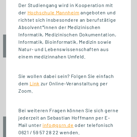
START STUDIENGANG
Der Studiengang wird in Kooperation mit
Business Innovation
der
Hochschule Mannheim
angeboten und
Management (MBA)
richtet sich insbesondere an berufstätige
Absolvent*innen der Medizinischen
Informatik, Medizinischen Dokumentation,
Informatik, Bioinformatik, Medizin sowie
Fr., 25. September 2026
Natur- und Lebenswissenschaften aus
09:00 Uhr
einem medizinnahen Umfeld.
Sie wollen dabei sein? Folgen Sie einfach
dem
Link
zur Online-Veranstaltung per
START ZERTIFIKAT
Zoom.
Introduction to Innovation
Management
Bei weiteren Fragen können Sie sich gerne
jederzeit an Sebastian Hoffmann per E-
Mail unter
info@gsrn.de
oder telefonisch
Fr., 25. September 2026
0621 / 59 57 28 22 wenden.
10:00 Uhr