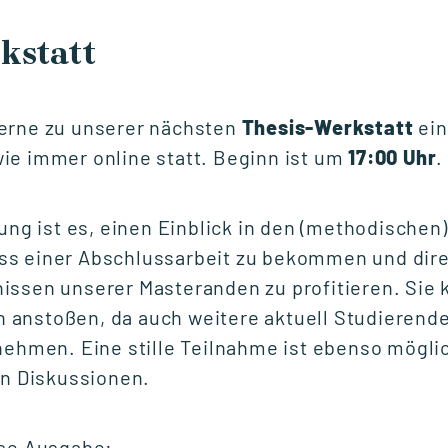
kstatt
NETZWERKVERANSTALTUNG
Experttalk: Future-
Ready Leadership -
erne zu unserer nächsten
Thesis-Werkstatt
ein
Mensch & KI
ie immer online statt. Beginn ist um
17:00 Uhr
.
Fr., 18. September 2026
tung ist es, einen Einblick in den (methodischen)
10:00 - 12:00 Uhr
s einer Abschlussarbeit zu bekommen und dire
issen unserer Masteranden zu profitieren. Sie
anstoßen, da auch weitere aktuell Studierende
START STUDIENGANG
nehmen. Eine stille Teilnahme ist ebenso möglic
Unternehmensführung
en Diskussionen.
(MBA)
ese Ausgabe: