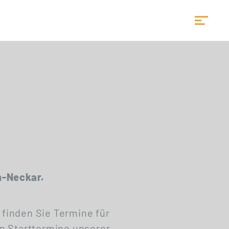
Startseite
n-Neckar.
 finden Sie Termine für
n Starttermine unserer