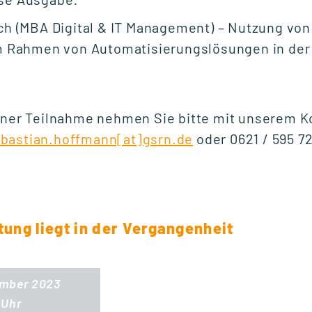
h (MBA Digital & IT Management) – Nutzung von
Fr., 25. September 2026
m Rahmen von Automatisierungslösungen in de
10:00 Uhr
einer Teilnahme nehmen Sie bitte mit unserem K
START WEITERBILDUNG
bastian.hoffmann[at]gsrn.de
oder 0621 / 595 7
Ausbildung der
Ausbilder (AdA-
Schein)
tung liegt in der Vergangenheit
Mo., 5. Oktober 2026
16:30 Uhr
ember 2023
 Uhr